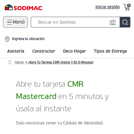
0
Inicia sesión
Menú
Search
Bar
location-
Ingresa tu ubicación
icon
Asesoría
Constructor
Deco Hogar
Tipos de Entrega
Home
¡Abre Tu Tarjeta CMR Online Y En 5 Minutos!
Abre tu tarjeta
CMR
Mastercard
en 5 minutos y
úsala al instante
Solo necesitas tener tu Cédula de Identidad.