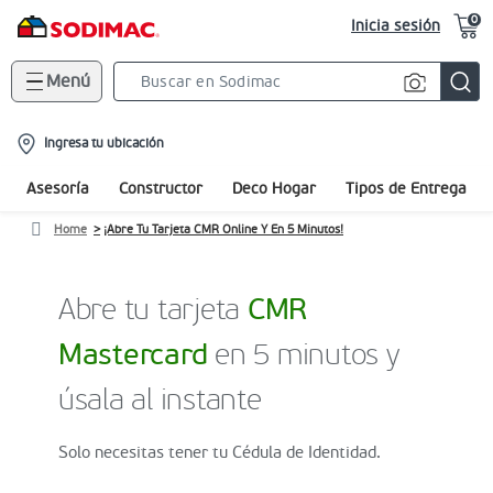
0
Inicia sesión
Menú
Search
Bar
location-
Ingresa tu ubicación
icon
Asesoría
Constructor
Deco Hogar
Tipos de Entrega
Home
¡Abre Tu Tarjeta CMR Online Y En 5 Minutos!
Abre tu tarjeta
CMR
Mastercard
en 5 minutos y
úsala al instante
Solo necesitas tener tu Cédula de Identidad.