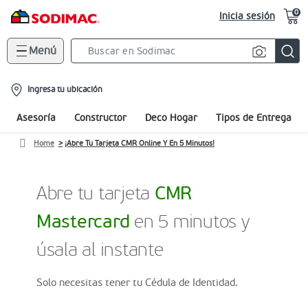
0
Inicia sesión
Menú
Search
Bar
location-
Ingresa tu ubicación
icon
Asesoría
Constructor
Deco Hogar
Tipos de Entrega
Home
¡Abre Tu Tarjeta CMR Online Y En 5 Minutos!
Abre tu tarjeta
CMR
Mastercard
en 5 minutos y
úsala al instante
Solo necesitas tener tu Cédula de Identidad.