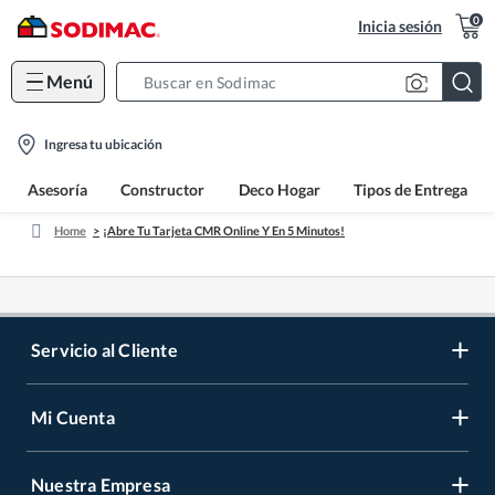
0
Inicia sesión
Menú
Search
Bar
location-
Ingresa tu ubicación
icon
Asesoría
Constructor
Deco Hogar
Tipos de Entrega
Home
¡Abre Tu Tarjeta CMR Online Y En 5 Minutos!
Servicio al Cliente
Mi Cuenta
Contáctanos
Medios de Pago
Nuestra Empresa
Registrate