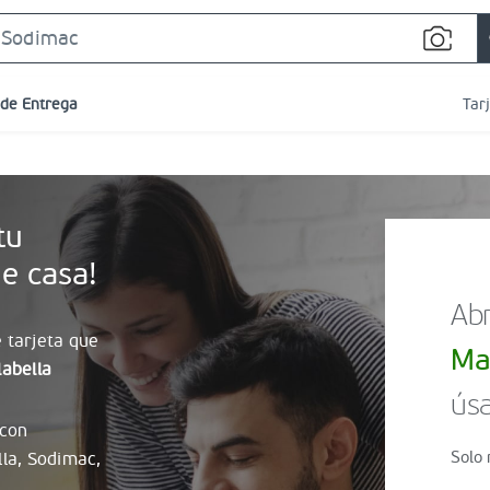
Search
Bar
 de Entrega
Tar
tu
e casa!
Abr
 tarjeta que
Ma
abella
úsa
 con
Solo 
lla, Sodimac,