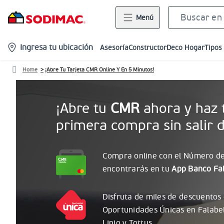
Menú
location-
Ingresa tu ubicación
Asesoría
Constructor
Deco Hogar
Tipos
icon
Home
¡Abre Tu Tarjeta CMR Online Y En 5 Minutos!
¡Abre tu
CMR
ahora y haz 
primera compra sin salir d
Compra online con el
Número
de
encontrarás
en tu
App Banco Fal
Disfruta de miles de descuentos
Oportunidades
Únicas
en Falabe
Linio y Tottus