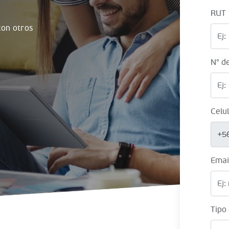
RUT
on otros
N° d
Celu
+5
Emai
Tipo