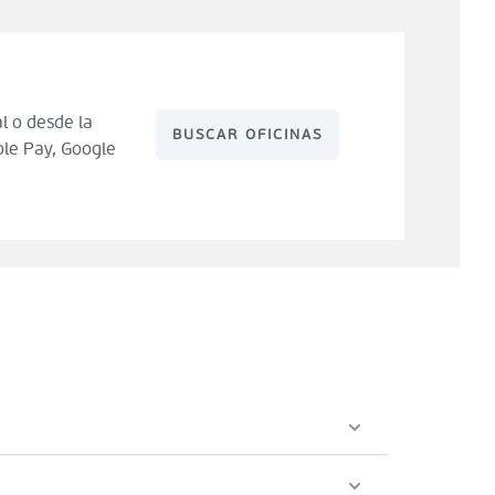
l o desde la
BUSCAR OFICINAS
le Pay, Google
 de compra). Tienes 14 días para hacer uso de