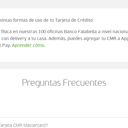
tintas formas de uso de tu Tarjeta de Crédito
 física en nuestras 100 oficinas Banco Falabella a nivel naciona
 con delivery a tu casa. Además, puedes agregar tu CMR a App
t Pay.
Aprender cómo
.
Preguntas Frecuentes
o al momento de finalizar tu compra (check out del carrito
 Tarjeta CMR Mastercard?