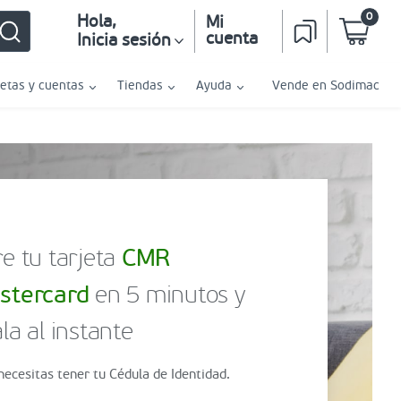
0
Hola
,
Mi
cuenta
Inicia sesión
jetas y cuentas
Tiendas
Ayuda
Vende en Sodimac
e tu tarjeta
CMR
stercard
en 5 minutos y
la al instante
necesitas tener tu Cédula de Identidad.