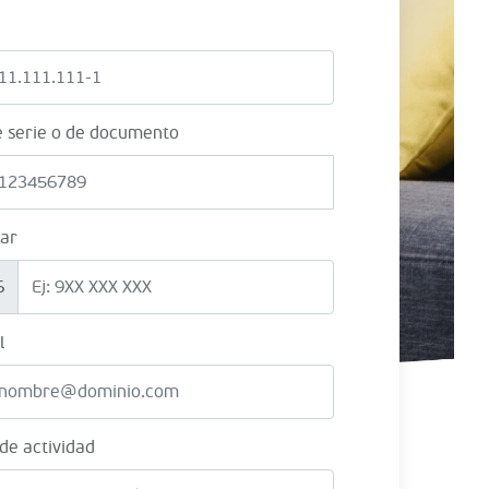
e serie o de documento
lar
6
l
 de actividad