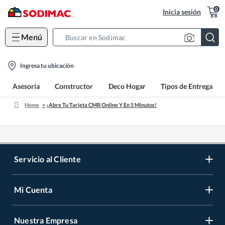
0
Inicia sesión
Menú
Search
Bar
location-
Ingresa tu ubicación
icon
Asesoría
Constructor
Deco Hogar
Tipos de Entrega
Home
¡Abre Tu Tarjeta CMR Online Y En 5 Minutos!
Servicio al Cliente
Mi Cuenta
Contáctanos
Medios de Pago
Nuestra Empresa
Registrate