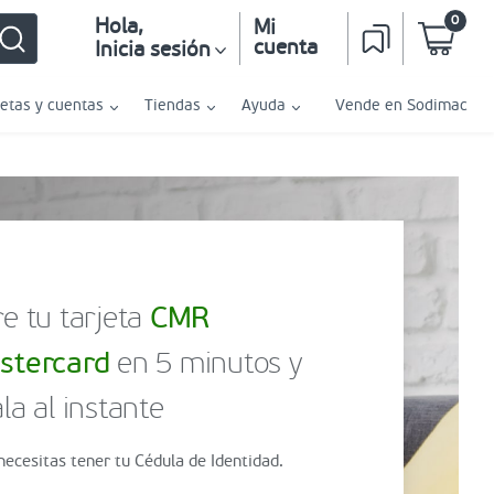
0
Hola
,
Mi
cuenta
Inicia sesión
jetas y cuentas
Tiendas
Ayuda
Vende en Sodimac
e tu tarjeta
CMR
stercard
en 5 minutos y
la al instante
necesitas tener tu Cédula de Identidad.