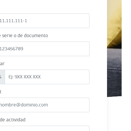
e serie o de documento
lar
6
l
 de actividad