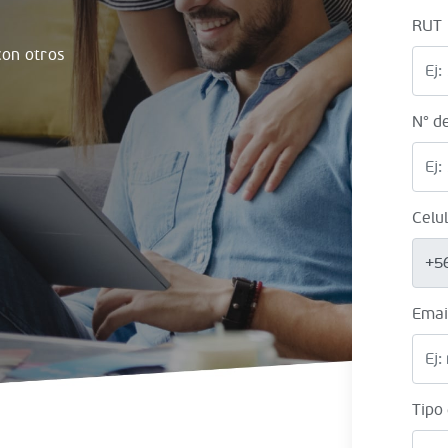
RUT
on otros
N° d
Celu
+5
Emai
Tipo