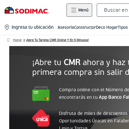
Menú
location-
Ingresa tu ubicación
Asesoría
Constructor
Deco Hogar
Tipos
icon
Home
¡Abre Tu Tarjeta CMR Online Y En 5 Minutos!
¡Abre tu
CMR
ahora y haz 
primera compra sin salir d
Compra online con el
Número
de
encontrarás
en tu
App Banco Fal
Disfruta de miles de descuentos
Oportunidades
Únicas
en Falabe
Linio y Tottus