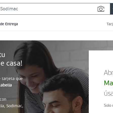
Search
Bar
 de Entrega
Tar
tu
e casa!
Abr
 tarjeta que
Ma
abella
úsa
 con
Solo 
lla, Sodimac,