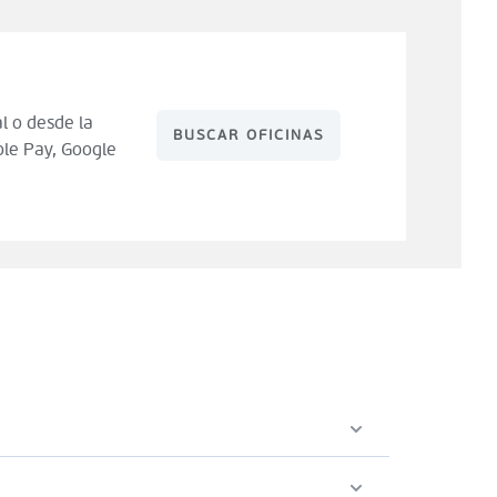
l o desde la
BUSCAR OFICINAS
le Pay, Google
 de compra). Tienes 14 días para hacer uso de