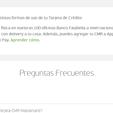
tintas formas de uso de tu Tarjeta de Crédito
 física en nuestras 100 oficinas Banco Falabella a nivel naciona
 con delivery a tu casa. Además, puedes agregar tu CMR a App
t Pay.
Aprender cómo
.
Preguntas Frecuentes
o al momento de finalizar tu compra (check out del carrito
 Tarjeta CMR Mastercard?