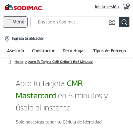
0
Inicia sesión
Menú
Search
Bar
location-
Ingresa tu ubicación
icon
Asesoría
Constructor
Deco Hogar
Tipos de Entrega
Home
¡Abre Tu Tarjeta CMR Online Y En 5 Minutos!
Abre tu tarjeta
CMR
Mastercard
en 5 minutos y
úsala al instante
Solo necesitas tener tu Cédula de Identidad.