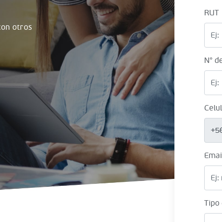
RUT
on otros
N° d
Celu
+5
Emai
Tipo