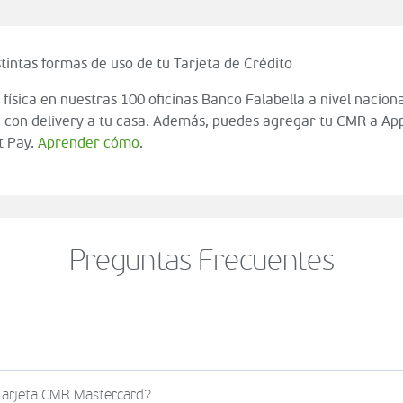
tintas formas de uso de tu Tarjeta de Crédito
 física en nuestras 100 oficinas Banco Falabella a nivel naciona
 con delivery a tu casa. Además, puedes agregar tu CMR a App
t Pay.
Aprender cómo
.
Preguntas Frecuentes
o al momento de finalizar tu compra (check out del carrito
 Tarjeta CMR Mastercard?