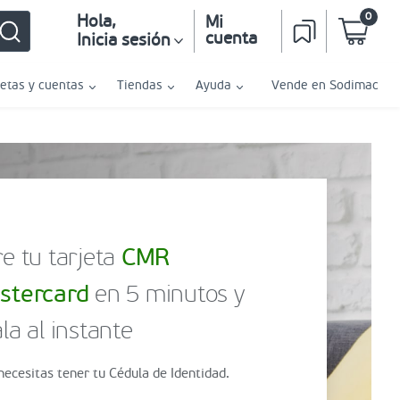
0
Hola
,
Mi
cuenta
Inicia sesión
jetas y cuentas
Tiendas
Ayuda
Vende en Sodimac
e tu tarjeta
CMR
stercard
en 5 minutos y
la al instante
necesitas tener tu Cédula de Identidad.