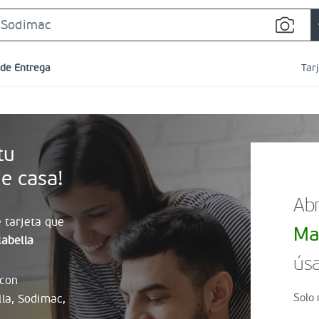
Search
Bar
 de Entrega
Tar
tu
e casa!
Abr
 tarjeta que
Ma
abella
úsa
 con
Solo 
lla, Sodimac,