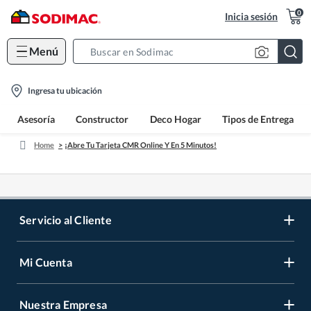
0
Inicia sesión
Menú
Search
Bar
location-
Ingresa tu ubicación
icon
Asesoría
Constructor
Deco Hogar
Tipos de Entrega
Home
¡Abre Tu Tarjeta CMR Online Y En 5 Minutos!
Servicio al Cliente
Mi Cuenta
Contáctanos
Medios de Pago
Nuestra Empresa
Registrate