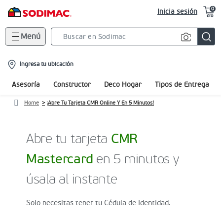
0
Inicia sesión
Menú
Search
Bar
location-
Ingresa tu ubicación
icon
Asesoría
Constructor
Deco Hogar
Tipos de Entrega
Home
¡Abre Tu Tarjeta CMR Online Y En 5 Minutos!
Abre tu tarjeta
CMR
Mastercard
en 5 minutos y
úsala al instante
Solo necesitas tener tu Cédula de Identidad.