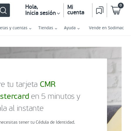
0
Hola
,
Mi
cuenta
Inicia sesión
jetas y cuentas
Tiendas
Ayuda
Vende en Sodimac
e tu tarjeta
CMR
stercard
en 5 minutos y
la al instante
necesitas tener tu Cédula de Identidad.