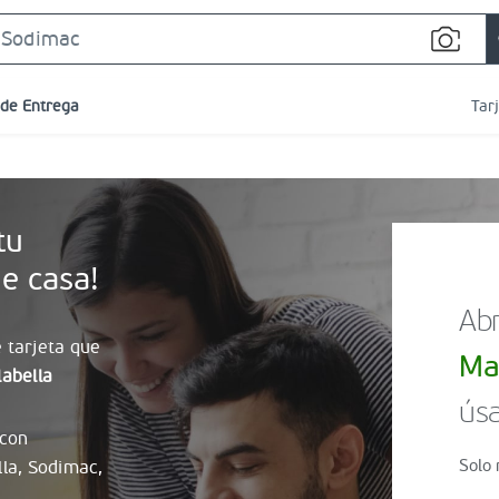
Search
Bar
 de Entrega
Tar
tu
e casa!
Abr
 tarjeta que
Ma
abella
úsa
 con
Solo 
lla, Sodimac,