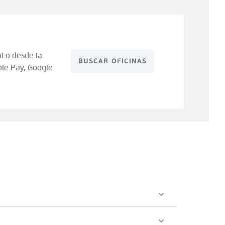
l o desde la
BUSCAR OFICINAS
le Pay, Google
 de compra). Tienes 14 días para hacer uso de