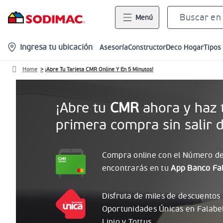
Menú
location-
Ingresa tu ubicación
Asesoría
Constructor
Deco Hogar
Tipos
icon
Home
¡Abre Tu Tarjeta CMR Online Y En 5 Minutos!
¡Abre tu
CMR
ahora y haz 
primera compra sin salir d
Compra online con el
Número
de
encontrarás
en tu
App Banco Fal
Disfruta de miles de descuentos
Oportunidades
Únicas
en Falabe
Linio y Tottus