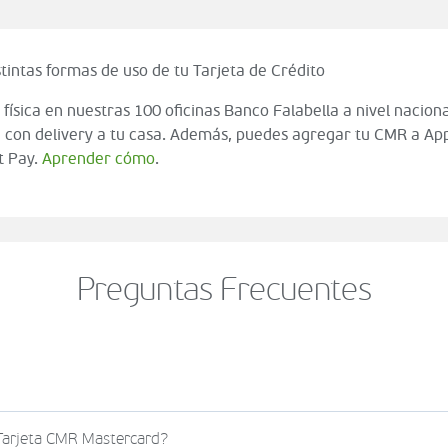
tintas formas de uso de tu Tarjeta de Crédito
 física en nuestras 100 oficinas Banco Falabella a nivel naciona
 con delivery a tu casa. Además, puedes agregar tu CMR a App
t Pay.
Aprender cómo
.
Preguntas Frecuentes
o al momento de finalizar tu compra (check out del carrito
 Tarjeta CMR Mastercard?