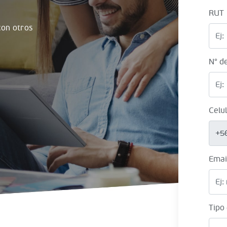
RUT
on otros
N° d
Celu
+5
Emai
Tipo