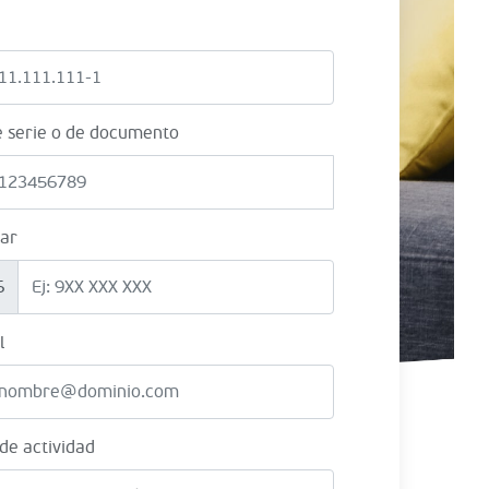
e serie o de documento
lar
6
l
 de actividad