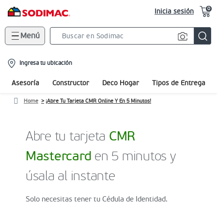
0
Inicia sesión
Menú
Search
Bar
location-
Ingresa tu ubicación
icon
Asesoría
Constructor
Deco Hogar
Tipos de Entrega
Home
¡Abre Tu Tarjeta CMR Online Y En 5 Minutos!
Abre tu tarjeta
CMR
Mastercard
en 5 minutos y
úsala al instante
Solo necesitas tener tu Cédula de Identidad.