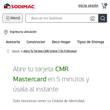
0
Inicia sesión
Menú
Search
Bar
location-
Ingresa tu ubicación
icon
Asesoría
Constructor
Deco Hogar
Tipos de Entrega
Home
¡Abre Tu Tarjeta CMR Online Y En 5 Minutos!
Abre tu tarjeta
CMR
Mastercard
en 5 minutos y
úsala al instante
Solo necesitas tener tu Cédula de Identidad.