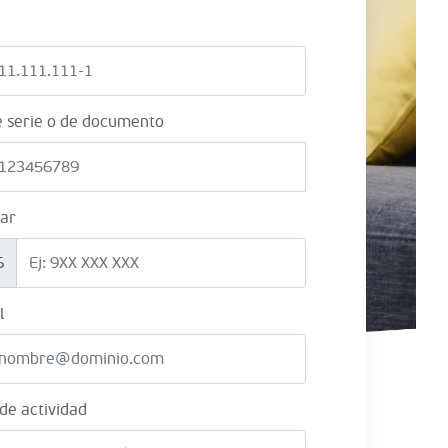
e serie o de documento
lar
6
l
 de actividad