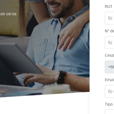
RUT
on otros
N° d
Celu
+5
Emai
Tipo