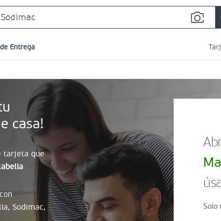
Search
Bar
 de Entrega
Tar
tu
e casa!
Abr
 tarjeta que
Ma
abella
úsa
 con
Solo 
lla, Sodimac,