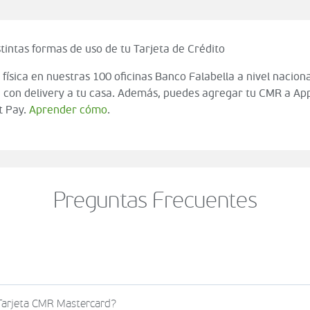
tintas formas de uso de tu Tarjeta de Crédito
 física en nuestras 100 oficinas Banco Falabella a nivel naciona
 con delivery a tu casa. Además, puedes agregar tu CMR a App
t Pay.
Aprender cómo
.
Preguntas Frecuentes
o al momento de finalizar tu compra (check out del carrito
 Tarjeta CMR Mastercard?