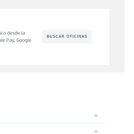
l o desde la
BUSCAR OFICINAS
le Pay, Google
 de compra). Tienes 14 días para hacer uso de