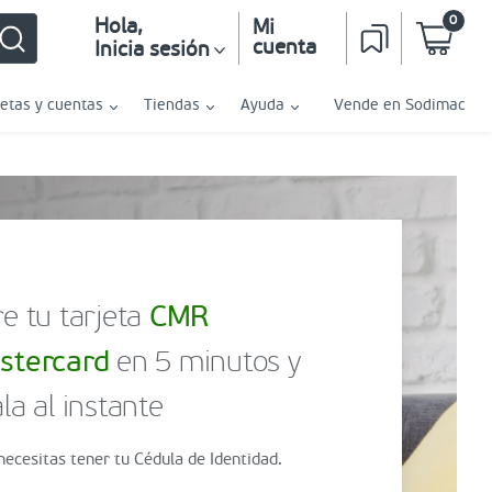
0
Hola
,
Mi
cuenta
Inicia sesión
jetas y cuentas
Tiendas
Ayuda
Vende en Sodimac
e tu tarjeta
CMR
stercard
en 5 minutos y
la al instante
necesitas tener tu Cédula de Identidad.