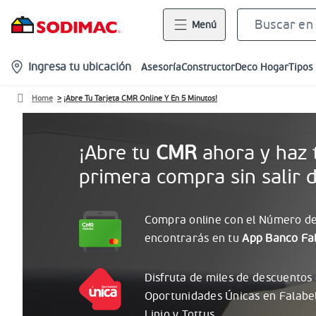
Menú
location-
Ingresa tu ubicación
Asesoría
Constructor
Deco Hogar
Tipos
icon
Home
¡Abre Tu Tarjeta CMR Online Y En 5 Minutos!
¡Abre tu
CMR
ahora y haz 
primera compra sin salir d
Compra online con el
Número
de
encontrarás
en tu
App Banco Fal
Disfruta de miles de descuentos
Oportunidades
Únicas
en Falabe
Linio y Tottus