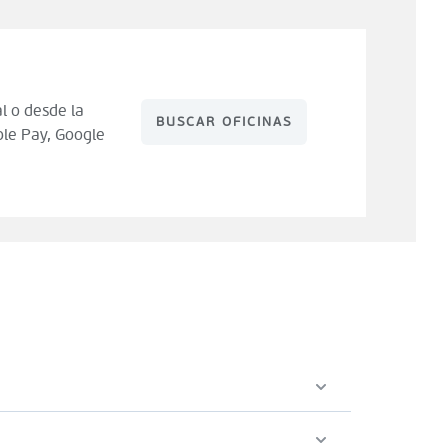
l o desde la
BUSCAR OFICINAS
le Pay, Google
 de compra). Tienes 14 días para hacer uso de