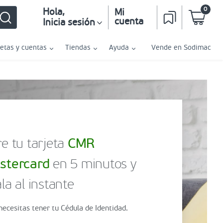
0
Hola
,
Mi
cuenta
Inicia sesión
jetas y cuentas
Tiendas
Ayuda
Vende en Sodimac
e tu tarjeta
CMR
stercard
en 5 minutos y
la al instante
necesitas tener tu Cédula de Identidad.