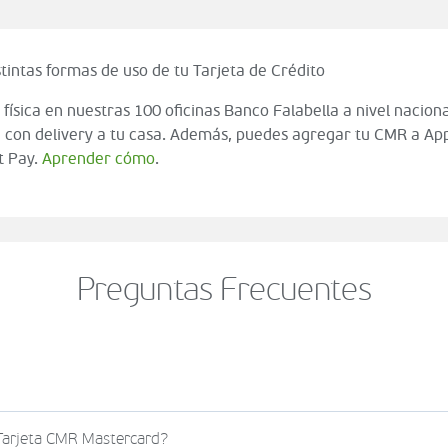
tintas formas de uso de tu Tarjeta de Crédito
 física en nuestras 100 oficinas Banco Falabella a nivel naciona
 con delivery a tu casa. Además, puedes agregar tu CMR a App
t Pay.
Aprender cómo
.
Preguntas Frecuentes
o al momento de finalizar tu compra (check out del carrito
 Tarjeta CMR Mastercard?