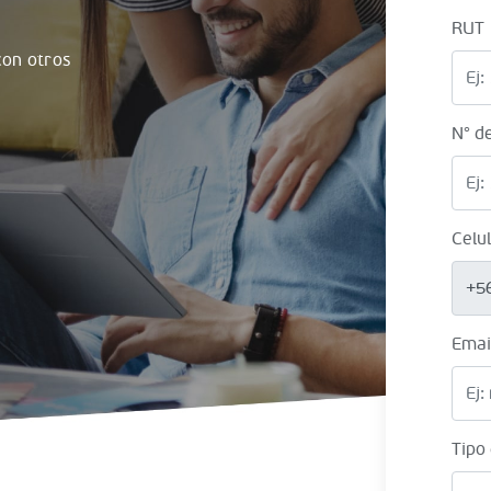
RUT
on otros
N° d
Celu
+5
Emai
Tipo