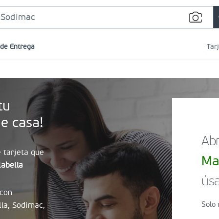
Search
Bar
 de Entrega
Tar
tu
e casa!
Abr
 tarjeta que
Ma
abella
úsa
 con
Solo 
lla, Sodimac,