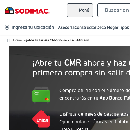
Menú
location-
Ingresa tu ubicación
Asesoría
Constructor
Deco Hogar
Tipos
icon
Home
¡Abre Tu Tarjeta CMR Online Y En 5 Minutos!
¡Abre tu
CMR
ahora y haz 
primera compra sin salir d
Compra online con el
Número
de
encontrarás
en tu
App Banco Fal
Disfruta de miles de descuentos
Oportunidades
Únicas
en Falabe
Linio y Tottus