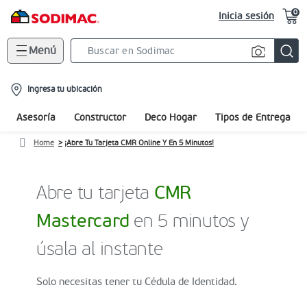
0
Inicia sesión
Menú
Search
Bar
location-
Ingresa tu ubicación
icon
Asesoría
Constructor
Deco Hogar
Tipos de Entrega
Home
¡Abre Tu Tarjeta CMR Online Y En 5 Minutos!
Abre tu tarjeta
CMR
Mastercard
en 5 minutos y
úsala al instante
Solo necesitas tener tu Cédula de Identidad.