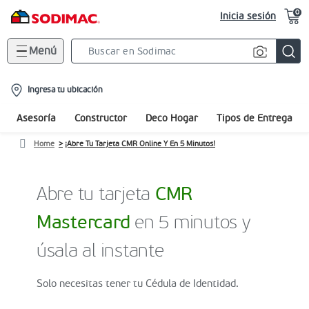
0
Inicia sesión
Menú
Search
Bar
location-
Ingresa tu ubicación
icon
Asesoría
Constructor
Deco Hogar
Tipos de Entrega
Home
¡Abre Tu Tarjeta CMR Online Y En 5 Minutos!
Abre tu tarjeta
CMR
Mastercard
en 5 minutos y
úsala al instante
Solo necesitas tener tu Cédula de Identidad.