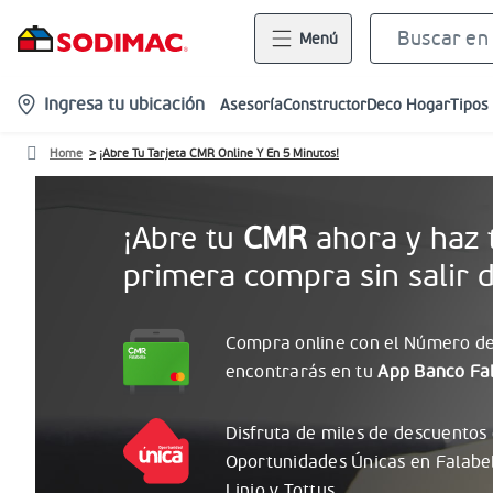
Menú
location-
Ingresa tu ubicación
Asesoría
Constructor
Deco Hogar
Tipos
icon
Home
¡Abre Tu Tarjeta CMR Online Y En 5 Minutos!
¡Abre tu
CMR
ahora y haz 
primera compra sin salir d
Compra online con el
Número
de
encontrarás
en tu
App Banco Fal
Disfruta de miles de descuentos
Oportunidades
Únicas
en Falabe
Linio y Tottus