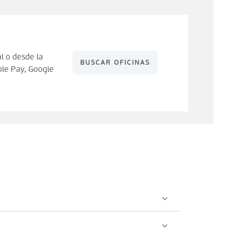
l o desde la
BUSCAR OFICINAS
le Pay, Google
 de compra). Tienes 14 días para hacer uso de