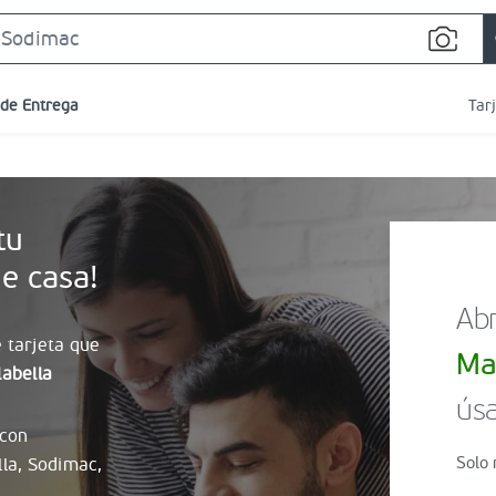
Search
Bar
 de Entrega
Tar
tu
e casa!
Abr
 tarjeta que
Ma
abella
úsa
 con
Solo 
lla, Sodimac,