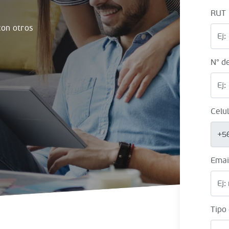
RUT
on otros
N° d
Celu
+5
Emai
Tipo