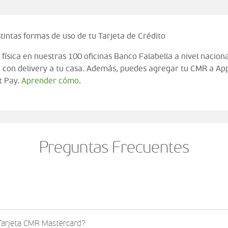
tintas formas de uso de tu Tarjeta de Crédito
 física en nuestras 100 oficinas Banco Falabella a nivel naciona
 con delivery a tu casa. Además, puedes agregar tu CMR a App
t Pay.
Aprender cómo
.
Preguntas Frecuentes
o al momento de finalizar tu compra (check out del carrito
 Tarjeta CMR Mastercard?