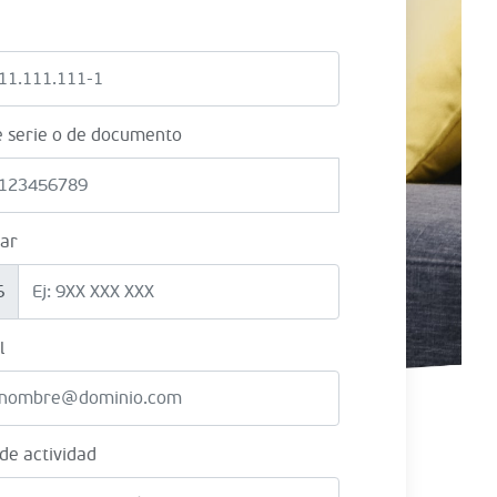
e serie o de documento
lar
6
l
 de actividad