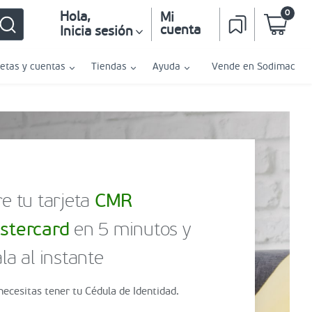
0
Hola
,
Mi
cuenta
Inicia sesión
jetas y cuentas
Tiendas
Ayuda
Vende en Sodimac
e tu tarjeta
CMR
stercard
en 5 minutos y
la al instante
necesitas tener tu Cédula de Identidad.