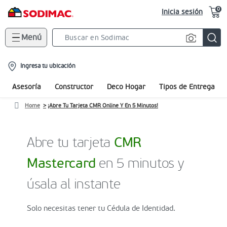
0
Inicia sesión
Menú
Search
Bar
location-
Ingresa tu ubicación
icon
Asesoría
Constructor
Deco Hogar
Tipos de Entrega
Home
¡Abre Tu Tarjeta CMR Online Y En 5 Minutos!
Abre tu tarjeta
CMR
Mastercard
en 5 minutos y
úsala al instante
Solo necesitas tener tu Cédula de Identidad.