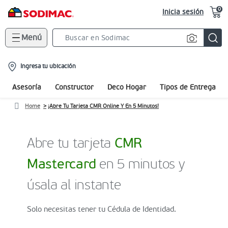
0
Inicia sesión
Menú
Search
Bar
location-
Ingresa tu ubicación
icon
Asesoría
Constructor
Deco Hogar
Tipos de Entrega
Home
¡Abre Tu Tarjeta CMR Online Y En 5 Minutos!
Abre tu tarjeta
CMR
Mastercard
en 5 minutos y
úsala al instante
Solo necesitas tener tu Cédula de Identidad.