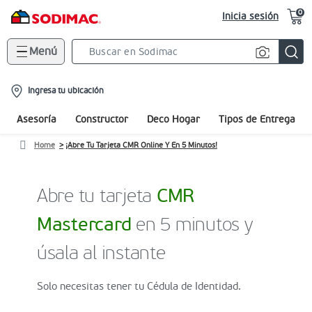
0
Inicia sesión
Menú
Search
Bar
location-
Ingresa tu ubicación
icon
Asesoría
Constructor
Deco Hogar
Tipos de Entrega
Home
¡Abre Tu Tarjeta CMR Online Y En 5 Minutos!
Abre tu tarjeta
CMR
Mastercard
en 5 minutos y
úsala al instante
Solo necesitas tener tu Cédula de Identidad.