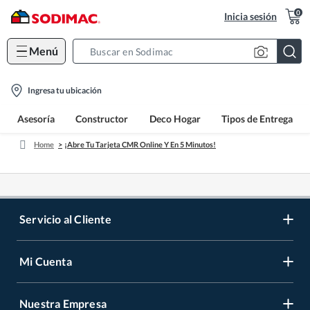
0
Inicia sesión
Menú
Search
Bar
location-
Ingresa tu ubicación
icon
Asesoría
Constructor
Deco Hogar
Tipos de Entrega
Home
¡Abre Tu Tarjeta CMR Online Y En 5 Minutos!
Servicio al Cliente
Mi Cuenta
Contáctanos
Medios de Pago
Nuestra Empresa
Registrate