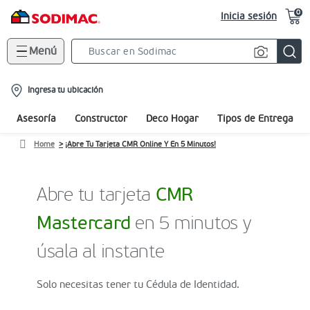
0
Inicia sesión
Menú
Search
Bar
location-
Ingresa tu ubicación
icon
Asesoría
Constructor
Deco Hogar
Tipos de Entrega
Home
¡Abre Tu Tarjeta CMR Online Y En 5 Minutos!
Abre tu tarjeta
CMR
Mastercard
en 5 minutos y
úsala al instante
Solo necesitas tener tu Cédula de Identidad.