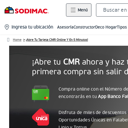
Menú
location-
Ingresa tu ubicación
Asesoría
Constructor
Deco Hogar
Tipos
icon
Home
¡Abre Tu Tarjeta CMR Online Y En 5 Minutos!
¡Abre tu
CMR
ahora y haz 
primera compra sin salir d
Compra online con el
Número
de
encontrarás
en tu
App Banco Fal
Disfruta de miles de descuentos
Oportunidades
Únicas
en Falabe
Linio y Tottus