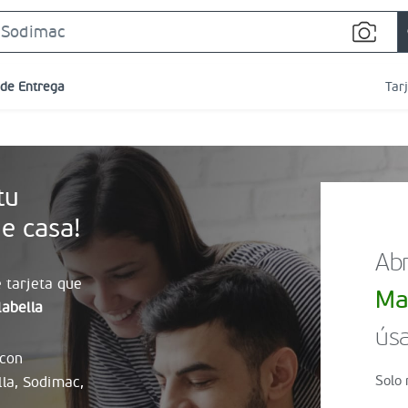
Search
Bar
 de Entrega
Tar
tu
e casa!
Abr
 tarjeta que
Ma
abella
úsa
 con
Solo 
lla, Sodimac,