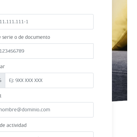
e serie o de documento
lar
6
l
 de actividad