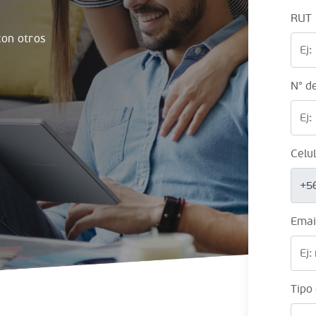
RUT
on otros
N° d
Celu
+5
Emai
Tipo