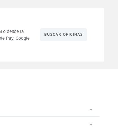
l o desde la
BUSCAR OFICINAS
le Pay, Google
 de compra). Tienes 14 días para hacer uso de