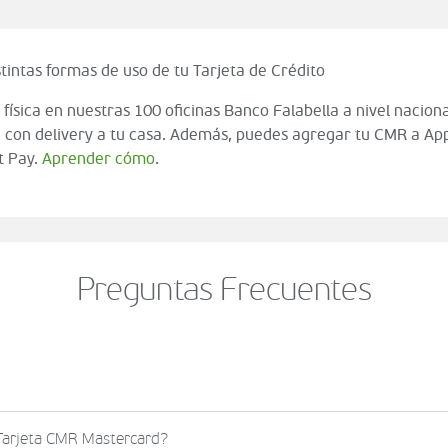
tintas formas de uso de tu Tarjeta de Crédito
 física en nuestras 100 oficinas Banco Falabella a nivel naciona
 con delivery a tu casa. Además, puedes agregar tu CMR a App
t Pay.
Aprender cómo
.
Preguntas Frecuentes
o al momento de finalizar tu compra (check out del carrito
 Tarjeta CMR Mastercard?