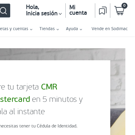
0
Hola
,
Mi
cuenta
Inicia sesión
jetas y cuentas
Tiendas
Ayuda
Vende en Sodimac
e tu tarjeta
CMR
stercard
en 5 minutos y
la al instante
necesitas tener tu Cédula de Identidad.