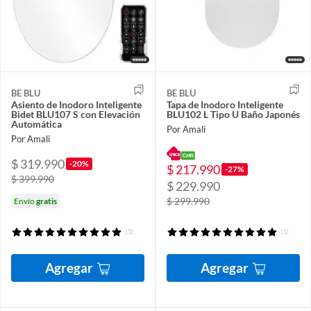
BE BLU
BE BLU
Asiento de Inodoro Inteligente
Tapa de Inodoro Inteligente
Bidet BLU107 S con Elevación
BLU102 L Tipo U Baño Japonés
Automática
Por Amali
Por Amali
$ 319.990
-20%
$ 217.990
-27%
$ 399.990
$ 229.990
$ 299.990
Envío
gratis
(1)
(1)
Agregar
Agregar