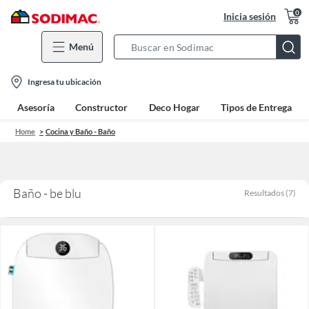
0
Inicia sesión
Menú
Search
Bar
location-
Ingresa tu ubicación
icon
Asesoría
Constructor
Deco Hogar
Tipos de Entrega
Home
Cocina y Baño - Baño
Baño - be blu
Resultados
(
7
)