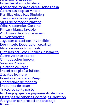
todo lo necesario para tus proyectos de renovación y decoración. ¡Visítanos y
Esmaltes al agua Mohican
haz tus ideas realidad!
Accesorios ropa de cama Hohos casa
Ceramicas de piso Arielle
Parrillas electricas Sindelen
Juego terraza sao paulo
Sillas de comedor Plástico
Ollas y cacerolas Cardinal
Pintura blanca lavable
Audifonos Audífonos in ear
Pulverizadores
Juguetes didacticos Invencible
Dormitorio Decoracion creativa
Nivel de mano Total tools
Pinturas acrilicas Pinturas la pajarita
Cubre volante sparco
Climatizacion Innova
Sabanas Alessa
Calefont 20 litros
Maceteros pl c3 a1sticos
Zapatos hombre
Fuentes y bandejas Keep
Canteadora de madera
Maquinas de coser
Tractores corta pasto
Portaequipajes y equipamiento de viaje
Destapes de canerias y drenajes Bioption
Alargador con protector de voltaje
Bronce