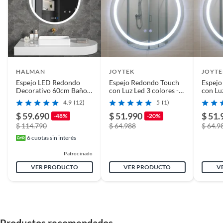
HALMAN
JOYTEK
JOYTE
Espejo LED Redondo
Espejo Redondo Touch
Espejo
Decorativo 60cm Baño
con Luz Led 3 colores -
con Luz
Antiempañante Touch 3
60 cm de Diámetro.
60 cm 
4.9
(12)
5
(1)
Tonos Luz
$ 59.690
$ 51.990
$ 51.
-48%
-20%
$ 114.790
$ 64.988
$ 64.9
6
cuotas sin interés
Patrocinado
VER PRODUCTO
VER PRODUCTO
V