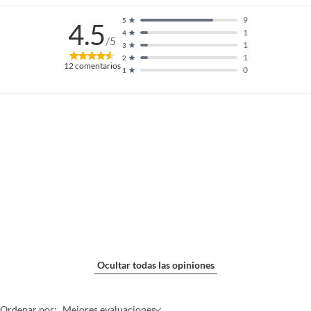
9
5
4.5
1
4
/5
1
3
1
2
12
comentarios
0
1
Ocultar todas las opiniones
Ordenar por:
Mejores evaluaciones