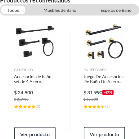
Productos recomendados
Todos
Muebles de Bano
Espejos de Bano
Sets de bano
GENERICO
PUREPOWER
Accesorios de baño
Juego De Accesorios
set de 4 Acero
De Baño De Acero
inoxidable
Inoxidable Para Baño
5
$
24.900
$
31.990
-47%
$
26.900
$
60.000
(
3
)
(
2
)
Ver producto
Ver producto