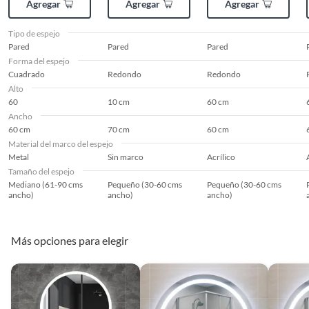
Agregar
Agregar
Agregar
Tipo de espejo
Pared
Pared
Pared
Forma del espejo
Cuadrado
Redondo
Redondo
Alto
60
10 cm
60 cm
Ancho
60 cm
70 cm
60 cm
Material del marco del espejo
Metal
Sin marco
Acrílico
Tamaño del espejo
Mediano (61-90 cms
Pequeño (30-60 cms
Pequeño (30-60 cms
ancho)
ancho)
ancho)
Más opciones para elegir