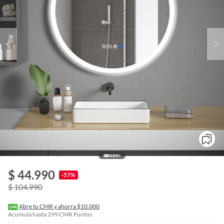
o
f
$ 44.990
n
-57%
I
$ 104.990
r
e
l
Abre tu CMR y ahorra $10.000
l
Acumula hasta
299
CMR Puntos
e