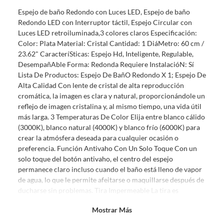
sin uso, tal como te lo entregamos. Ten en cuenta que lo debes haber
Espejo de baño Redondo con Luces LED, Espejo de baño
comprado por internet y que hay ciertas categorías que no tienen este
Redondo LED con Interruptor táctil, Espejo Circular con
derecho:
Luces LED retroiluminada,3 colores claros Especificación:
Productos que, por su naturaleza, no puedan ser devueltos,
Color: Plata Material: Cristal Cantidad: 1 DiáMetro: 60 cm /
puedan deteriorarse o caducar con rapidez.
23.62" CaracteríSticas: Espejo Hd, Inteligente, Regulable,
Confeccionados a la medida.
DesempañAble Forma: Redonda Requiere InstalacióN: Sí
De uso personal.
Lista De Productos: Espejo De BañO Redondo X 1; Espejo De
Alta Calidad Con lente de cristal de alta reproducción
En sodimac.cl te damos
30 días desde que recibes el producto
. Debe
cromática, la imagen es clara y natural, proporcionándole un
estar en perfecto estado, con todas sus etiquetas y sin uso, tal como te lo
reflejo de imagen cristalina y, al mismo tiempo, una vida útil
entregamos.
más larga. 3 Temperaturas De Color Elija entre blanco cálido
Productos digitales que se entregan a través de una descarga
(3000K), blanco natural (4000K) y blanco frío (6000K) para
electrónica, por ejemplo, cupones de experiencia o programas
crear la atmósfera deseada para cualquier ocasión o
para el computador.
preferencia. Función Antivaho Con Un Solo Toque Con un
solo toque del botón antivaho, el centro del espejo
Productos a pedido o confeccionados a medida.
permanece claro incluso cuando el baño está lleno de vapor
Productos que han sido informados como imperfectos, usados,
de agua, lo que le permite afeitarse o maquillarse después de
reparados, abiertos, de segunda selección, remanufacturados o
ducharse sin problemas. Tira Impermeable La tira es
con alguna deficiencia, que sean comprados en esa condición a
impermeable, segura de usar en ambientes húmedos, no hay
un precio reducido.
Mostrar Más
necesidad de preocuparse por salpicaduras de agua. Diseño
Alimentos, bebidas, medicamentos, suplementos alimenticios,
Elegante Y Botones Táctiles Su gran y llamativo espejo de