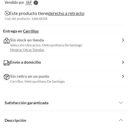
Vendido por
J&f
S
Este producto tiene
derecho a retracto
Cód. del producto: 144648328
Entrega en
Cerrillos
Sin stock en tienda
Seleccion Ubicacion, Metropolitana De Santiago
Mostrar Otras Tiendas
Envío a domicilio
Sin retiro en un punto
Cerrillos, Metropolitana De Santiago
Satisfacción garantizada
Por ley, tienes hasta
10 días para devolver un producto
si te arrepientes
de la compra.
Descripción
Debe estar en perfecto estado, con todas sus etiquetas, sellos intactos y