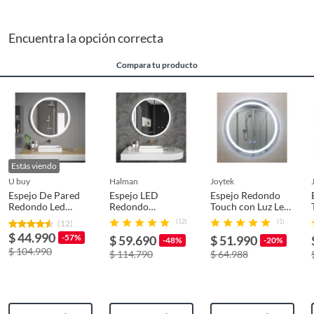
Material del marco
Metal
Encuentra la opción correcta
del espejo
Compara tu producto
Condicion del
Nuevo
producto
Estás viendo
u buy
halman
joytek
Espejo De Pared
Espejo LED
Espejo Redondo
Redondo Led
Redondo
Touch con Luz Led
Espejo Touch
Decorativo 60cm
3 colores - 60 cm
(12)
(1)
(12)
Antiniebla 60cm
Baño
de Diámetro.
$ 44.990
-57%
$ 59.690
$ 51.990
Antiempañante
-48%
-20%
$ 104.990
Touch 3 Tonos Luz
$ 114.790
$ 64.988