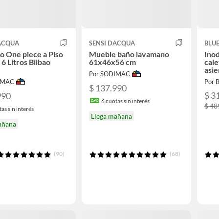
DACQUA
SENSI DACQUA
BLU
io One piece a Piso
Mueble baño lavamano
Inod
 6 Litros Bilbao
61x46x56 cm
cale
asie
Por SODIMAC
IMAC
Por
$ 137.990
$ 3
990
6
cuotas sin interés
$ 48
as sin interés
Llega mañana
añana
(90)
(68)