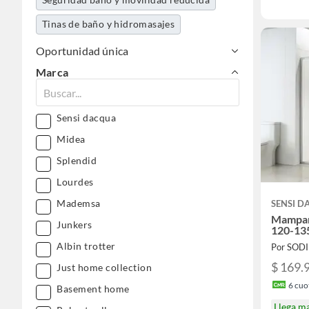
Tinas de baño y hidromasajes
Oportunidad única
Marca
Sensi dacqua
Midea
Splendid
Lourdes
Mademsa
SENSI 
Mampar
Junkers
120-13
Albin trotter
Por SOD
$ 169.
Just home collection
6
cuot
Basement home
Llega m