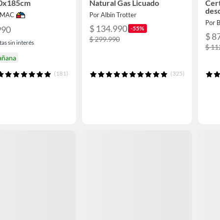
0x185cm
Natural Gas Licuado
Cert
desc
IMAC
Por Albin Trotter
30c
Por B
$ 134.990
990
-55%
$ 8
$ 299.990
as sin interés
$ 11
añana
(181)
(325)