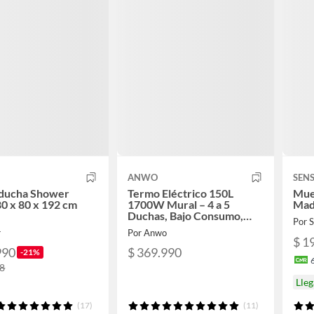
ANWO
SEN
 ducha Shower
Termo Eléctrico 150L
Mue
0 x 80 x 192 cm
1700W Mural – 4 a 5
Mad
Duchas, Bajo Consumo,
Por
Anti Sarro
r
Por Anwo
$ 1
990
$ 369.990
-21%
88
Lle
(17)
(11)