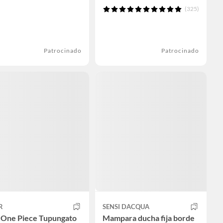
(325)
Patrocinado
Patrocinado
R
SENSI DACQUA
One Piece Tupungato
Mampara ducha fija borde