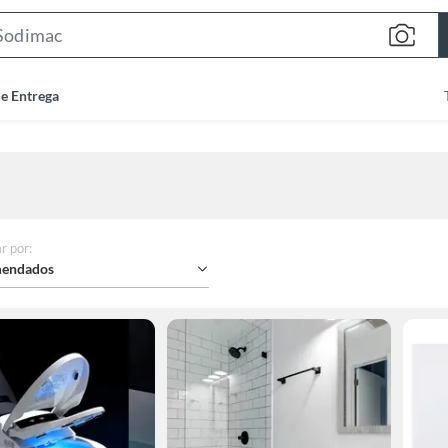
Search
Bar
de Entrega
r por
:
endados