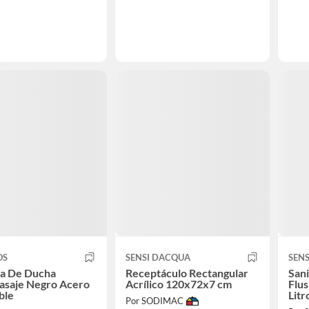
OS
SENSI DACQUA
SEN
a De Ducha
Receptáculo Rectangular
Sani
asaje Negro Acero
Acrílico 120x72x7 cm
Flus
ble
Litr
Por SODIMAC
Bla