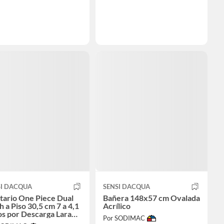
SI DACQUA
SENSI DACQUA
tario One Piece Dual
Bañera 148x57 cm Ovalada
h a Piso 30,5 cm 7 a 4,1
Acrílico
os por Descarga Lara
Por SODIMAC
nco