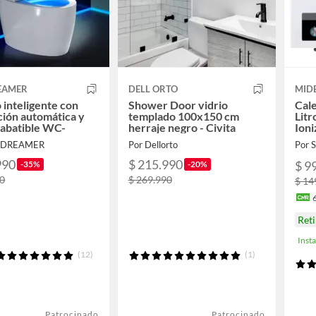
EAMER
DELL ORTO
MID
 inteligente con
Shower Door vidrio
Cale
ción automática y
templado 100x150 cm
Litr
 abatible WC-
herraje negro - Civita
Ion
UEDREAMER
Por Dellorto
Por
990
$ 215.990
$ 9
-35%
-20%
90
$ 269.990
$ 14
Ret
Inst
(12)
(1)
Patrocinado
Patrocinado