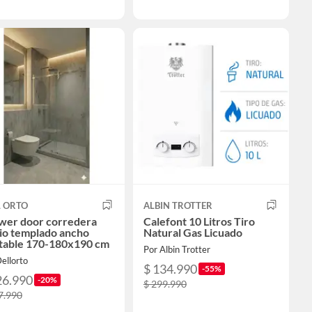
L ORTO
ALBIN TROTTER
wer door corredera
Calefont 10 Litros Tiro
io templado ancho
Natural Gas Licuado
stable 170-180x190 cm
Por Albin Trotter
ellorto
$ 134.990
-55%
26.990
-20%
$ 299.990
7.990