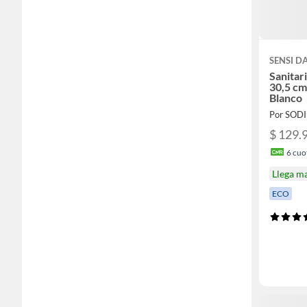
SENSI 
Sanitar
30,5 cm
Blanco
Por SOD
$ 129.
6
cuot
Llega m
ECO