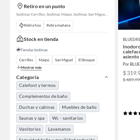
Retiro en un punto
Sodimac Cerrillos, Sodimac Maipú, Sodimac San Miguel, Sodimac El Bosque, Sodimac San Bernardo, Constructor Cantagallo, Sodimac Talagante, Sodimac San Fernando
Retira hoy
Retira mañana
Stock en tienda
BLUEDR
Inodoro
Tiendas Sodimac
calefac
asiento
Cerrillos
Maipú
San Miguel
El Bosque
Por BL
Mostrar más
$ 319.
Categoría
$ 489.9
Calefont y termos
Complementos de baño
Duchas y cabinas
Muebles de baño
Saunas y spa
Wc - sanitarios
Vanitorios
Lavamanos
Seguridad baño y movilidad reducida