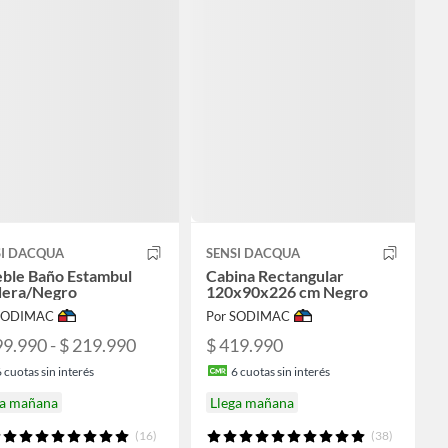
SI DACQUA
SENSI DACQUA
ble Baño Estambul
Cabina Rectangular
era/Negro
120x90x226 cm Negro
 SODIMAC
Por SODIMAC
99.990 - $ 219.990
$ 419.990
6
cuotas sin interés
6
cuotas sin interés
ga mañana
Llega mañana
(16)
(38)