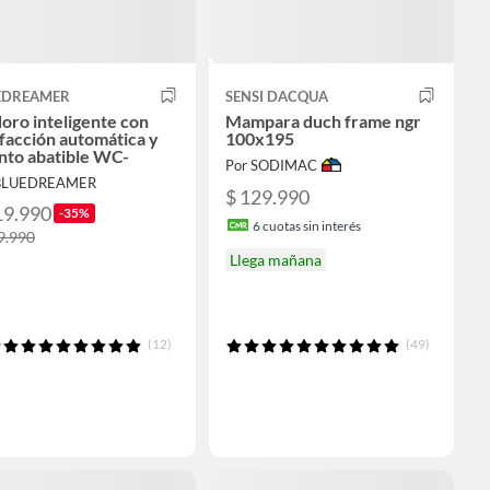
EDREAMER
SENSI DACQUA
oro inteligente con
Mampara duch frame ngr
facción automática y
100x195
nto abatible WC-
Por SODIMAC
 BLUEDREAMER
$ 129.990
19.990
-35%
6
cuotas sin interés
9.990
Llega mañana
(12)
(49)