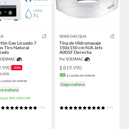
EA
SENSI DACQUA
fón Gas Licuado 7
Tina de Hidromasaje
os Tiro Natural
150x150 cm N/A Jets
izado
A005F Derecha
 SODIMAC
Por SODIMAC
9.990
$ 819.990
-33%
9.990
6
cuotas sin interés
6
cuotas sin interés
Llega mañana
ira mañana
ala por $49.990 CMR
(34)
(27)