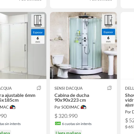
DACQUA
SENSI DACQUA
DEL
a ajustable 6mm
Cabina de ducha
Sho
5x185cm
90x90x223 cm
vidr
aju
IMAC
Por SODIMAC
Por D
990
$ 320.990
$ 5
as sin interés
6
cuotas sin interés
$ 65
añana
Llega mañana