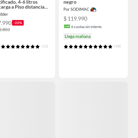
ificado, 4-6 litros
negro
arga a Piso distancia
Por SODIMAC
m blanco
ilder
$ 119.990
7.990
-22%
6
cuotas sin interés
2.803
Llega mañana
(12)
(58)