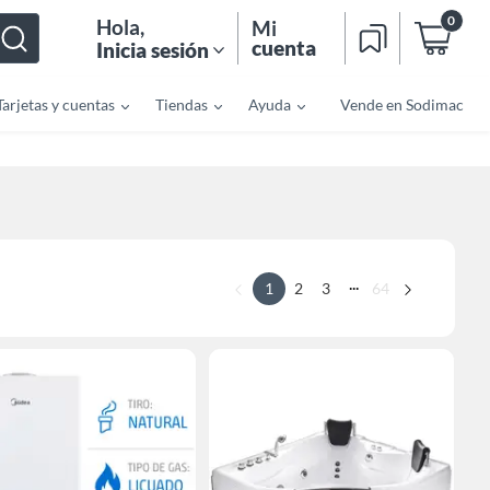
0
Hola
,
Mi
cuenta
Inicia sesión
Tarjetas y cuentas
Tiendas
Ayuda
Vende en Sodimac
...
1
2
3
64