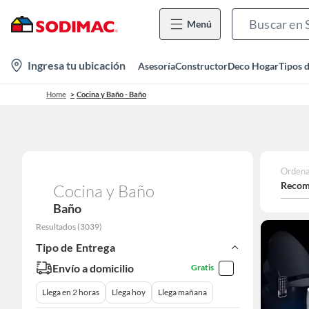
Menú
location-
Ingresa tu ubicación
Asesoría
Constructor
Deco Hogar
Tipos 
icon
Home
Cocina y Baño - Baño
Ordena
Recom
Cocina y Baño
Baño
Resultados
(
3039
)
Tipo de Entrega
Envío a domicilio
Gratis
Llega en 2 horas
Llega hoy
Llega mañana