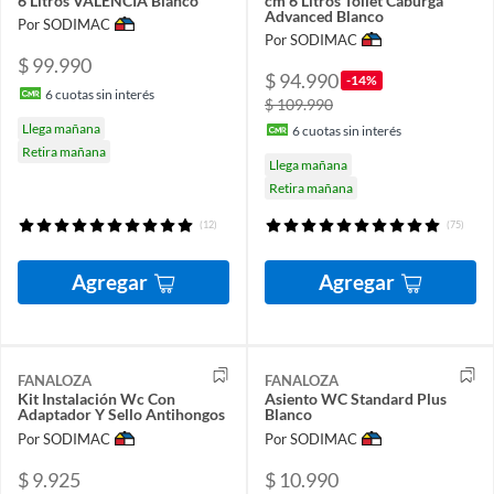
6 Litros VALENCIA Blanco
cm 6 Litros Toilet Caburga
Advanced Blanco
Por SODIMAC
Por SODIMAC
$ 99.990
$ 94.990
-14%
6
cuotas sin interés
$ 109.990
Llega mañana
6
cuotas sin interés
Retira mañana
Llega mañana
Retira mañana
(12)
(75)
Agregar
Agregar
FANALOZA
FANALOZA
Kit Instalación Wc Con
Asiento WC Standard Plus
Adaptador Y Sello Antihongos
Blanco
Por SODIMAC
Por SODIMAC
$ 9.925
$ 10.990