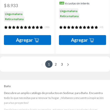
6
cuotas sin interés
$ 8.933
Llega mañana
Llega mañana
Retira mañana
Retira mañana
(286)
(43)
Agregar
Agregar
1
2
3
Baño
Descubre un amplio catálogo de productos en Sodimac para Baño. Encuentra
todo lo que necesitas para renovar tu hogar. ¡Visítanos y encuentra inspiración
para tus proyectos!
Desde herramientas hasta accesorios, estamos aquí para ayudarte a hacer