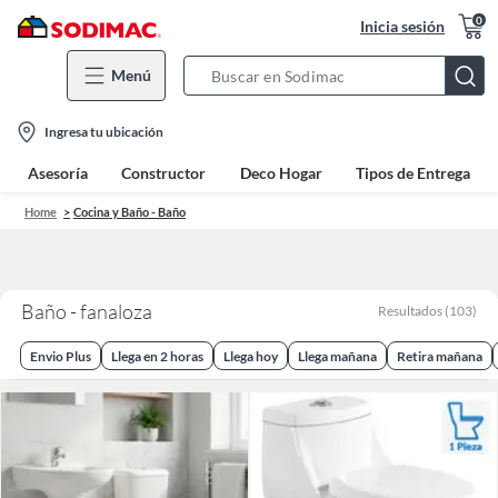
0
Inicia sesión
Menú
Search
Bar
location-
Ingresa tu ubicación
icon
Asesoría
Constructor
Deco Hogar
Tipos de Entrega
Home
Cocina y Baño - Baño
Baño - fanaloza
Resultados
(
103
)
Envio Plus
Llega en 2 horas
Llega hoy
Llega mañana
Retira mañana