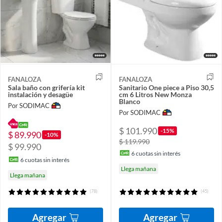
FANALOZA
FANALOZA
Sala baño con grifería kit
Sanitario One piece a Piso 30,5
instalación y desagüe
cm 6 Litros New Monza
Blanco
Por SODIMAC
Por SODIMAC
$ 101.990
-15%
$ 89.990
-10%
$ 119.990
$ 99.990
6
cuotas sin interés
6
cuotas sin interés
Llega mañana
Llega mañana
(78)
(45)
Agregar
Agregar