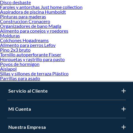
Disco desbaste
Faroles y antorchas Just home collection
Aspiradora de piscina Humboldt
Pinturas para maderas
Construccion Cronacero
Organizadores de bano Magla
Alimento para conejos y roedores
Molduras
Colchones Hogadreams
Alimento para perros Lefov
Pino 2x3 bruto
Tornillo autoperforante Fixser
Horquetas y rastrillo para pasto
Poyos de hormigon
Aislapol
Sillas y sillones de terraza Plástico
Parrillas para asado
Servicio al Cliente
Mi Cuenta
Nuestra Empresa