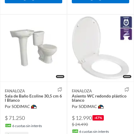
FANALOZA
FANALOZA
Sala de Baño Ecoline 30,5 cm 6
Asiento WC redondo plástico
l Blanco
blanco
Por SODIMAC
Por SODIMAC
$ 71.250
$ 12.990
-47%
$ 24.490
6
cuotas sin interés
6
cuotas sin interés