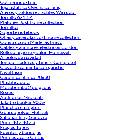
Cocina industrial
renovación de espacios. ¡Visítanos y descubre todo lo que tenemos para
Teja asfaltica Owens corning
ofrecerte!
Aleros y toldos retractiles Win door
Tornillo 6x1 1 4
Encuentra una amplia variedad de productos de Griferías en Sodimac.
Plafones Just home collection
Encuentra todo lo necesario para tus proyectos de renovación y decoración.
Tornillos
¡Visítanos y haz tus ideas realidad!
Soporte notebook
Ollas y cacerolas Just home collection
Construccion Maderas bravo
Cables y alambres electricos Cordón
Belleza higiene y salud Homewell
Arboles de navidad
Temporizadores y timers Completel
Clavo de cemento con gancho
Nivel laser
Ceramica blanca 20x30
Plastificadora
Motobomba 2 pulgadas
Boxeo
Audifonos Microlab
Taladro bauker 900w
Plancha remington
Guardapolvos Holztek
Sabanas king Genevra
Perfil 40 x 40 x 3
Frag es Topex
Fuentes y bandejas
Perfiles acero Cintac