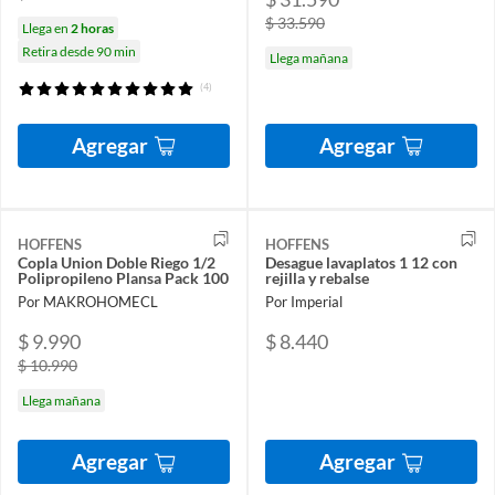
$ 33.590
Llega en
2 horas
Retira desde 90 min
Llega mañana
(4)
Agregar
Agregar
HOFFENS
HOFFENS
Copla Union Doble Riego 1/2
Desague lavaplatos 1 12 con
Polipropileno Plansa Pack 100
rejilla y rebalse
Por MAKROHOMECL
Por Imperial
$ 9.990
$ 8.440
$ 10.990
Llega mañana
Agregar
Agregar