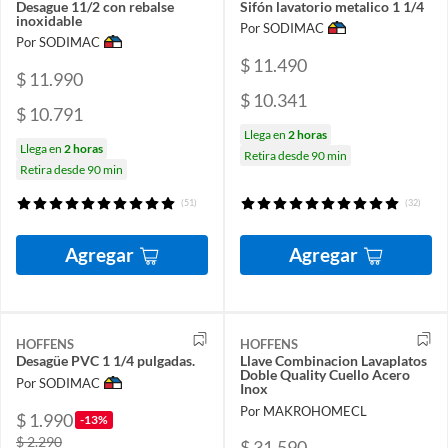
Desague 11/2 con rebalse
Sifón lavatorio metalico 1 1/4
inoxidable
Por SODIMAC
Por SODIMAC
$ 11.490
$ 11.990
$ 10.341
$ 10.791
Llega en
2 horas
Llega en
2 horas
Retira desde 90 min
Retira desde 90 min
(51)
(32)
Agregar
Agregar
HOFFENS
HOFFENS
Desagüe PVC 1 1/4 pulgadas.
Llave Combinacion Lavaplatos
Doble Quality Cuello Acero
Por SODIMAC
Inox
Por MAKROHOMECL
$ 1.990
-13%
$ 2.290
$ 31.590