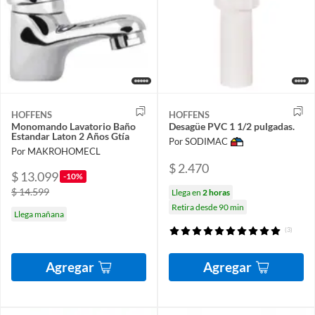
HOFFENS
HOFFENS
Monomando Lavatorio Baño
Desagüe PVC 1 1/2 pulgadas.
Estandar Laton 2 Años Gtía
Por SODIMAC
Por MAKROHOMECL
$ 2.470
$ 13.099
-10%
$ 14.599
Llega en
2 horas
Retira desde 90 min
Llega mañana
(3)
Agregar
Agregar