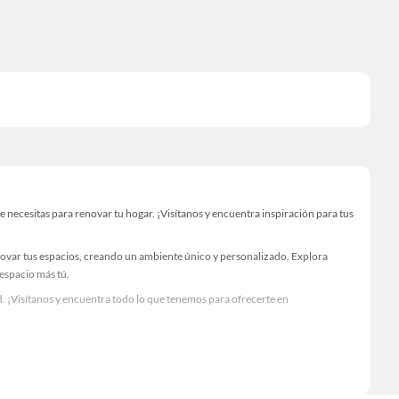
ecesitas para renovar tu hogar. ¡Visítanos y encuentra inspiración para tus
novar tus espacios, creando un ambiente único y personalizado. Explora
 espacio más tú.
. ¡Visítanos y encuentra todo lo que tenemos para ofrecerte en
Visítanos y descubre todo lo que tenemos para ofrecerte!
sario para tus proyectos de renovación y decoración. ¡Visítanos y haz tus