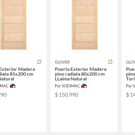
GLOVER
GLO
Exterior Madera
Puerta Exterior Madera
Pue
diata 85x200 cm
pino radiata 80x200 cm
pino
Natural
LLaima Natural
Turí
IMAC
Por SODIMAC
Por
990
$ 150.990
$ 1