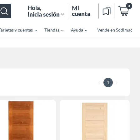
0
Hola
,
Mi
cuenta
Inicia sesión
Tarjetas y cuentas
Tiendas
Ayuda
Vende en Sodimac
1