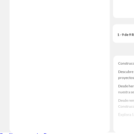
1 - 9 de 9
Construc
Descubre 
proyectos
Desde her
nuestra se
Desde rem
Construcc
Explora 
Herramient
Encuentra