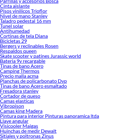
Parrillas y accesorios Bosca
ideas real
Cinta aislante
Pisos vinilicos Trioflor
Nivel de mano Stanley
Taladro pedestal 16 mm
Tunel solar
Antihumedad
Cortinas de tela Diana
Bicicletas 29
Bergers y reclinables Rosen
Respaldos queen
Skate scooter y patines Jurassic world
Bateria 9v recargable
Tinas de bano Acero
Camping Thermos
Precio malla acma
Planchas de policarbonato Dvp
Tinas de bano Acero esmaltado
Fresadora stanley
Cortador de queso
Camas elasticas
Vibropison
Camas king Madera
Pintura para interior Pinturas panoramica ltda
Llave angular
Visicooler Maigas
Huinchas de medir Dewalt
Sitiales y poltronas Zinus