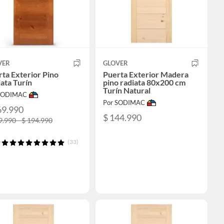
VER
GLOVER
ta Exterior Pino
Puerta Exterior Madera
ata Turín
pino radiata 80x200 cm
Turín Natural
 SODIMAC
Por SODIMAC
69.990
$ 144.990
9.990 - $ 194.990
(33)