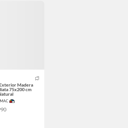
Exterior Madera
diata 75x200 cm
Natural
IMAC
990