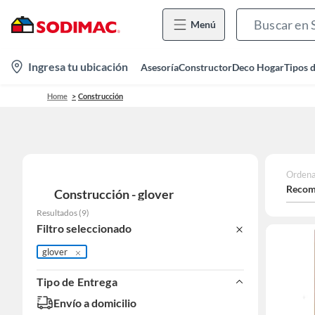
Menú
location-
Ingresa tu ubicación
Asesoría
Constructor
Deco Hogar
Tipos 
icon
Home
Construcción
Ordena
Recom
Construcción - glover
Resultados
(
9
)
Filtro seleccionado
glover
Tipo de Entrega
Envío a domicilio