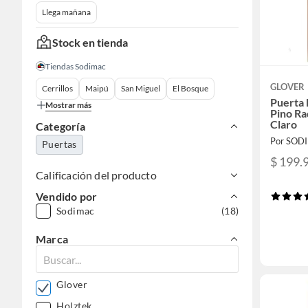
Llega mañana
Stock en tienda
Tiendas Sodimac
GLOVER
Cerrillos
Maipú
San Miguel
El Bosque
Puerta 
Mostrar más
Pino Ra
Claro
Categoría
Por SOD
Puertas
$ 199.
Calificación del producto
Vendido por
Sodimac
(18)
Marca
Glover
Holztek