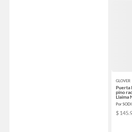
GLOVER
Puerta 
pino ra
Llaima 
Por SOD
$ 145.