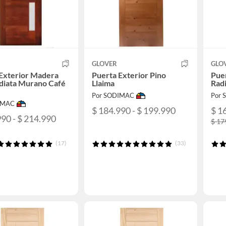
GLOVER
GLO
Exterior Madera
Puerta Exterior Pino
Puer
diata Murano Café
Llaima
Radi
Por SODIMAC
Por
IMAC
$ 184.990 - $ 199.990
$ 1
990 - $ 214.990
$ 17
(17)
(33)