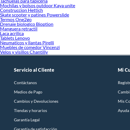
Tachuelas para tapiceria
Mochilas y bolsos outdoor Kaya unite
Construccion Hettich
Skate scooter y patines Powerslide
Termos One2go
Drenaje biologico Bioption
Manguera retractil
Laca acrilica
Tablets Lenovo
Neumaticos y llantas Pirelli
Muebles de comedor Vincenzi
Velos y visillos Chantilly
Servicio al Cliente
Mi C
Contáctanos
Regist
Medios de Pago
Cambi
Cambios y Devoluciones
Mis C
Tiendas y horarios
Ayuda
Garantía Legal
Garantía de satisfacción