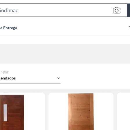
Search
Bar
de Entrega
r por
:
endados