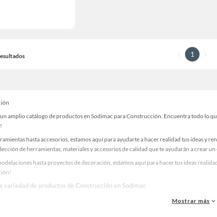
1
 Resultados
ción
un amplio catálogo de productos en Sodimac para Construcción. Encuentra todo lo que n
!
ramientas hasta accesorios, estamos aquí para ayudarte a hacer realidad tus ideas y re
lección de herramientas, materiales y accesorios de calidad que te ayudarán a crear un
odelaciones hasta proyectos de decoración, estamos aquí para hacer tus ideas realidad
ión!
la variedad de productos de Construcción en Sodimac
as, materiales y accesorios de calidad para tus proyectos y renovación de espacios. ¡
Mostrar más
 una amplia variedad de productos de Construcción en Sodimac. Encuentra todo lo nece