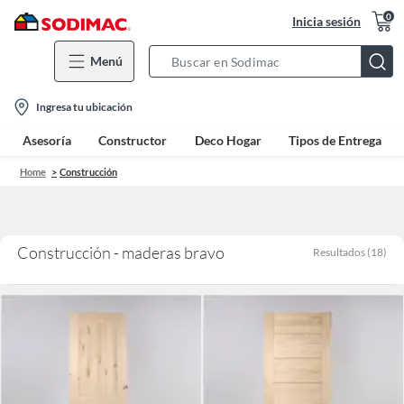
0
Inicia sesión
Menú
Search
Bar
location-
Ingresa tu ubicación
icon
Asesoría
Constructor
Deco Hogar
Tipos de Entrega
Home
Construcción
Construcción - maderas bravo
Resultados
(
18
)