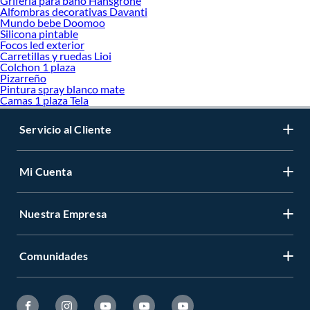
Griferia para bano Hansgrohe
Alfombras decorativas Davanti
Mundo bebe Doomoo
Silicona pintable
Focos led exterior
Carretillas y ruedas Lioi
Colchon 1 plaza
Pizarreño
Pintura spray blanco mate
Camas 1 plaza Tela
Servicio al Cliente
Mi Cuenta
Nuestra Empresa
Comunidades