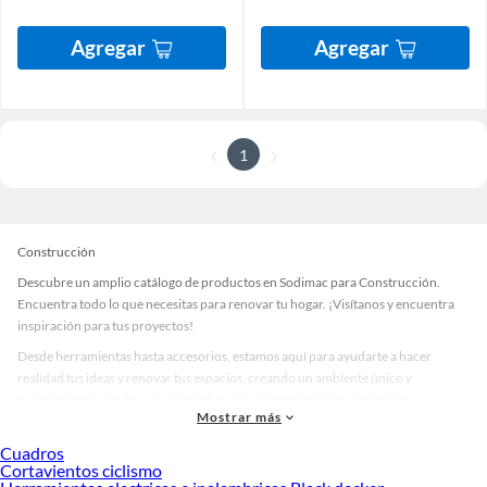
Agregar
Agregar
1
Construcción
Descubre un amplio catálogo de productos en Sodimac para Construcción.
Encuentra todo lo que necesitas para renovar tu hogar. ¡Visítanos y encuentra
inspiración para tus proyectos!
Desde herramientas hasta accesorios, estamos aquí para ayudarte a hacer
realidad tus ideas y renovar tus espacios, creando un ambiente único y
personalizado. Explora nuestra selección de herramientas, materiales y
Mostrar más
accesorios de calidad que te ayudarán a crear un espacio más tú.
Cuadros
Desde remodelaciones hasta proyectos de decoración, estamos aquí para hacer
Cortavientos ciclismo
tus ideas realidad. ¡Visítanos y encuentra todo lo que tenemos para ofrecerte en