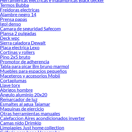
Herramientas electricas e inalambricas Black decker
Construcción!
Termos Bubba
Freidoras electricas
Explora la variedad de productos de Construcción en Sodimac
Alambre negro 14
Prensa papas
Herramientas, materiales y accesorios de calidad para tus proyectos y
Igol denso
renovación de espacios. ¡Visítanos y descubre todo lo que tenemos para
Camara de seguridad Safecom
ofrecerte!
Plansa 2 pulgadas
Deck wpc
Encuentra una amplia variedad de productos de Construcción en Sodimac.
Sierra caladora Dewalt
Encuentra todo lo necesario para tus proyectos de renovación y decoración.
Placa electrica Lexo
¡Visítanos y haz tus ideas realidad!
Cortinas y rollers
Pino 2x5 bruto
Promotor de adherencia
Tabla para picar Bm bruno marmol
Muebles para espacios pequeños
Maceteros y accesorios Mobii
Cortaplumas
Llave torx
Abrigos hombre
Angulo aluminio 20x20
Remarcador de luz
Esmaltes al agua Tajamar
Maquinas de ejercicio
Otras herramientas manuales
Calefaccion Aires acondicionados inverter
Camas nido Drimkip
Limpiapies Just home collection