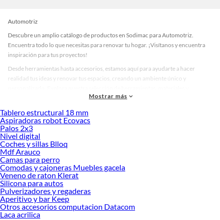
Automotriz
Descubre un amplio catálogo de productos en Sodimac para Automotriz.
Encuentra todo lo que necesitas para renovar tu hogar. ¡Visítanos y encuentra
inspiración para tus proyectos!
Desde herramientas hasta accesorios, estamos aquí para ayudarte a hacer
realidad tus ideas y renovar tus espacios, creando un ambiente único y
personalizado. Explora nuestra selección de herramientas, materiales y
Mostrar más
accesorios de calidad que te ayudarán a crear un espacio más tú.
Tablero estructural 18 mm
Desde remodelaciones hasta proyectos de decoración, estamos aquí para hacer
Aspiradoras robot Ecovacs
tus ideas realidad. ¡Visítanos y encuentra todo lo que tenemos para ofrecerte en
Palos 2x3
Automotriz!
Nivel digital
Coches y sillas Blloq
Explora la variedad de productos de Automotriz en Sodimac
Mdf Arauco
Camas para perro
Herramientas, materiales y accesorios de calidad para tus proyectos y
Comodas y cajoneras Muebles gacela
renovación de espacios. ¡Visítanos y descubre todo lo que tenemos para
Veneno de raton Klerat
ofrecerte!
Silicona para autos
Pulverizadores y regaderas
Encuentra una amplia variedad de productos de Automotriz en Sodimac.
Aperitivo y bar Keep
Encuentra todo lo necesario para tus proyectos de renovación y decoración.
Otros accesorios computacion Datacom
¡Visítanos y haz tus ideas realidad!
Laca acrilica