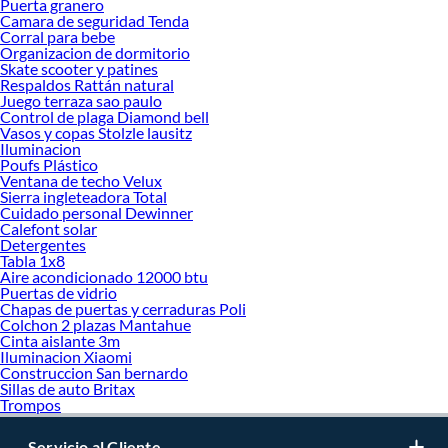
Puerta granero
Camara de seguridad Tenda
Corral para bebe
Organizacion de dormitorio
Skate scooter y patines
Respaldos Rattán natural
Juego terraza sao paulo
Control de plaga Diamond bell
Vasos y copas Stolzle lausitz
Iluminacion
Poufs Plástico
Ventana de techo Velux
Sierra ingleteadora Total
Cuidado personal Dewinner
Calefont solar
Detergentes
Tabla 1x8
Aire acondicionado 12000 btu
Puertas de vidrio
Chapas de puertas y cerraduras Poli
Colchon 2 plazas Mantahue
Cinta aislante 3m
Iluminacion Xiaomi
Construccion San bernardo
Sillas de auto Britax
Trompos
Servicio al Cliente