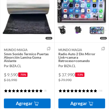
MUNDO MAGIA
MUNDO MAGIA
5mm Sonido Termico Puertas
Radio Auto 2 Din Mirror
Absorción Lamina Goma
Link+camara
Aislante
Retroceso+comando
Por BIZA.CL
Por BIZA.CL
$ 9.590
$ 37.990
-70%
-53%
$ 31.990
$ 79.990
(8)
(16)
Agregar
Agregar