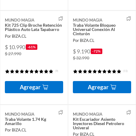
MUNDO MAGIA
MUNDO MAGIA
Kit 725 Clip Broche Retención
Traba Volante Bloqueo
Plástico Auto Lata Tapabarro
Universal Conexión Al
Cinturón
Por BIZA.CL
Por BIZA.CL
$ 10.990
-61%
$ 9.190
-72%
$ 27.990
$ 32.990
(9)
(11)
Agregar
Agregar
MUNDO MAGIA
MUNDO MAGIA
Traba Volante 1.74 Kg
Kit Escariador Asiento
Amarillo
Inyectores Diesel Petrolero
Univeral
Por BIZA.CL
Por BIZA.CL