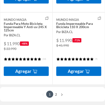
MUNDO MAGIA
MUNDO MAGIA
Funda Para Moto Bicicleta
Funda Impermeable Para
Impermeable Y Anti-uv 245 X
Bicicleta 110 X 200cm
125cm
Por BIZA.CL
Por BIZA.CL
$ 11.990
-71%
$ 11.990
-48%
$ 41.990
$ 22.990
(14)
(9)
Agregar
Agregar
1
2