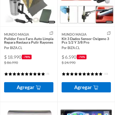
MUNDO MAGIA
MUNDO MAGIA
Pulidor Foco Faro Auto Limpia
Kit 3 Dados Sensor Oxigeno 3
Repara Restaura Pulir Rayones
Pcs 1/2 Y 3/8 Pro
Por BIZA.CL
Por BIZA.CL
$ 18.990
$ 6.590
-78%
-74%
$ 86.990
$ 24.990
(5)
(13)
Agregar
Agregar