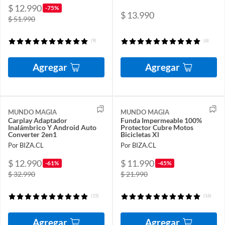
$ 12.990
-75%
$ 13.990
$ 51.990
(9)
(6)
Agregar
Agregar
MUNDO MAGIA
MUNDO MAGIA
Carplay Adaptador
Funda Impermeable 100%
Inalámbrico Y Android Auto
Protector Cubre Motos
Converter 2en1
Bicicletas Xl
Por BIZA.CL
Por BIZA.CL
$ 12.990
$ 11.990
-61%
-45%
$ 32.990
$ 21.990
(15)
(16)
Agregar
Agregar