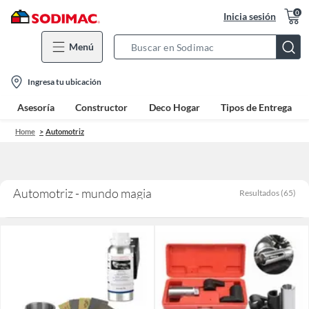
0
Inicia sesión
Menú
Search
Bar
location-
Ingresa tu ubicación
icon
Asesoría
Constructor
Deco Hogar
Tipos de Entrega
Home
Automotriz
Automotriz - mundo magia
Resultados
(
65
)