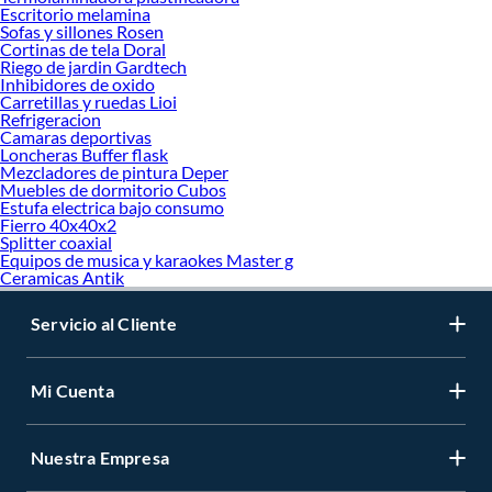
Escritorio melamina
Sofas y sillones Rosen
Cortinas de tela Doral
Riego de jardin Gardtech
Inhibidores de oxido
Carretillas y ruedas Lioi
Refrigeracion
Camaras deportivas
Loncheras Buffer flask
Mezcladores de pintura Deper
Muebles de dormitorio Cubos
Estufa electrica bajo consumo
Fierro 40x40x2
Splitter coaxial
Equipos de musica y karaokes Master g
Ceramicas Antik
Servicio al Cliente
Mi Cuenta
Nuestra Empresa