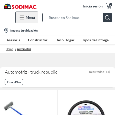
0
Inicia sesión
Menú
Search
Bar
location-
Ingresa tu ubicación
icon
Asesoría
Constructor
Deco Hogar
Tipos de Entrega
Home
Automotriz
Automotriz - truck republic
Resultados
(
14
)
Envio Plus