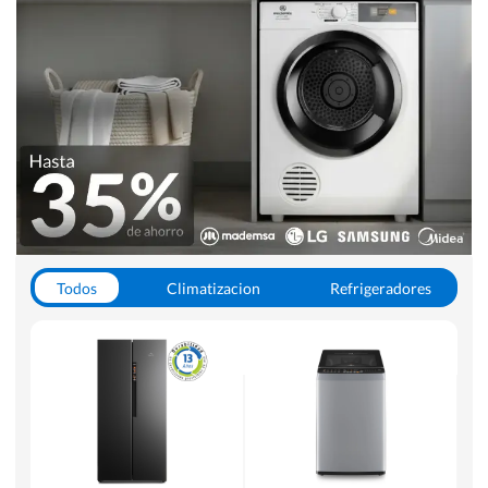
Todos
Climatizacion
Refrigeradores
Lavado y Secado
Cocinas
Aspiradoras
Hornos y Microondas
Otros