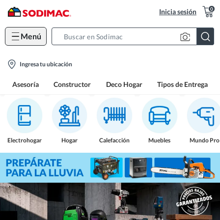
0
Inicia sesión
Menú
Search
Bar
location-
Ingresa tu ubicación
icon
Asesoría
Constructor
Deco Hogar
Tipos de Entrega
Electrohogar
Hogar
Calefacción
Muebles
Mundo Pro