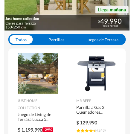
Todos
Parrillas
Juegos de Terraza
Toldos
JUST HOME
MR BEEF
Parrilla a Gas 2
COLLECTION
Quemadores
Juego de Living de
Bandejas Laterales
Terraza Lucca 5
$
129.990
Personas Natural
$
1.199.990
-29%
(
243
)