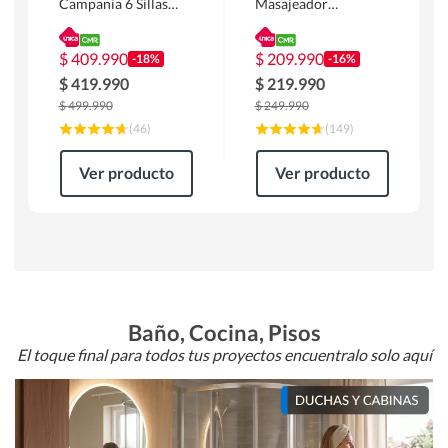
Campania 6 Sillas
Masajeador
Mesa Rectangular
Calentador 1 cuerpo
180 x 90 x 76 cm
Atlanta 91x101x94
Café
cm Negro
$
409.990
$
209.990
-18%
-16%
$
419.990
$
219.990
$
499.990
$
249.990
(
46
)
(
149
)
Ver producto
Ver producto
Baño, Cocina, Pisos
El toque final para todos tus proyectos encuentralo solo aquí