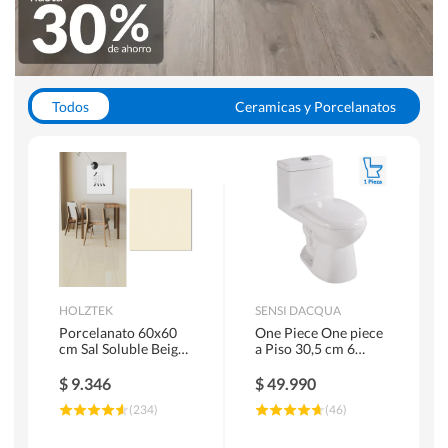
Todos
Ceramicas y Porcelanatos
Calefont y Termos
Pisos Vinilicos
WC y Sanitarios
Pisos Flotantes y Laminados
Pinturas
Duchas y Mamparas
HOLZTEK
SENSI DACQUA
Porcelanato 60x60
One Piece One piece
cm Sal Soluble Beige
a Piso 30,5 cm 6
1.44 m2
Litros Riva Blanco
$
9.346
$
49.990
(
234
)
(
46
)