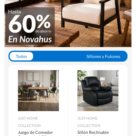
Todos
Sillones y Futones
Juegos de Comedor
Lamparas
Closets
Escritorios y Sillas PC
Racks y Muebles TV
Alfombras
JUST HOME
JUST HOME
COLLECTION
COLLECTION
Juego de Comedor
Sillón Reclinable