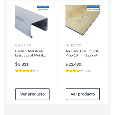
Escaleras
Soldadoras
Herramientas Manuales
Sierras Circulares
GENERICO
GENERICO
Perfil C Metalcon
Terciado Estructural
Estructural Metal
Pino 18 mm 122x244
62x20x0.85 mm 6 m
cm
$
8.811
$
23.490
(
93
)
(
868
)
Ver producto
Ver producto