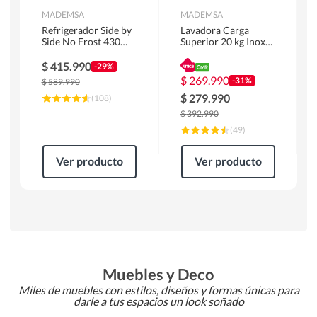
MADEMSA
MADEMSA
Refrigerador Side by
Lavadora Carga
Side No Frost 430
Superior 20 kg Inox
Litros Negro
MDWMT20S
MAS430B
$
415.990
-29%
$
269.990
-31%
$
589.990
$
279.990
(
108
)
$
392.990
(
49
)
Ver producto
Ver producto
Muebles y Deco
Miles de muebles con estilos, diseños y formas únicas para
darle a tus espacios un look soñado