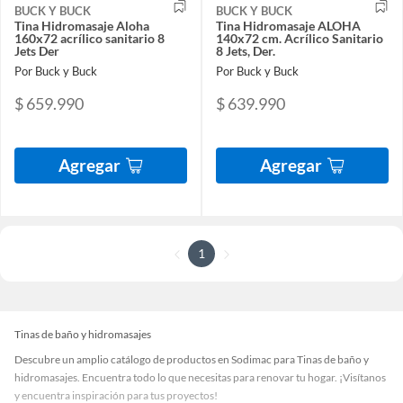
BUCK Y BUCK
BUCK Y BUCK
Tina Hidromasaje Aloha
Tina Hidromasaje ALOHA
160x72 acrílico sanitario 8
140x72 cm. Acrílico Sanitario
Jets Der
8 Jets, Der.
Por Buck y Buck
Por Buck y Buck
$ 659.990
$ 639.990
Agregar
Agregar
1
Tinas de baño y hidromasajes
Descubre un amplio catálogo de productos en Sodimac para Tinas de baño y
hidromasajes. Encuentra todo lo que necesitas para renovar tu hogar. ¡Visítanos
y encuentra inspiración para tus proyectos!