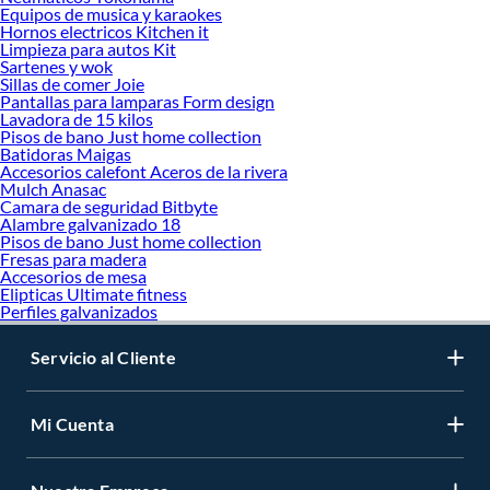
Equipos de musica y karaokes
Hornos electricos Kitchen it
Limpieza para autos Kit
Sartenes y wok
Sillas de comer Joie
Pantallas para lamparas Form design
Lavadora de 15 kilos
Pisos de bano Just home collection
Batidoras Maigas
Accesorios calefont Aceros de la rivera
Mulch Anasac
Camara de seguridad Bitbyte
Alambre galvanizado 18
Pisos de bano Just home collection
Fresas para madera
Accesorios de mesa
Elipticas Ultimate fitness
Perfiles galvanizados
Servicio al Cliente
Mi Cuenta