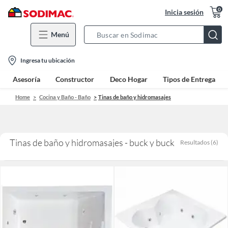
0
Inicia sesión
Menú
Search
Bar
location-
Ingresa tu ubicación
icon
Asesoría
Constructor
Deco Hogar
Tipos de Entrega
Home
Cocina y Baño - Baño
Tinas de baño y hidromasajes
Tinas de baño y hidromasajes - buck y buck
Resultados
(
6
)