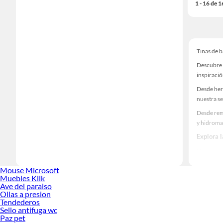
1 - 16 de 
Tinas de 
Descubre 
inspiració
Desde her
nuestra se
Desde rem
y hidroma
Explora 
Herramient
Encuentra
Mouse Microsoft
¡Visítanos
Muebles Klik
Ave del paraiso
Ollas a presion
Tendederos
Sello antifuga wc
Paz pet