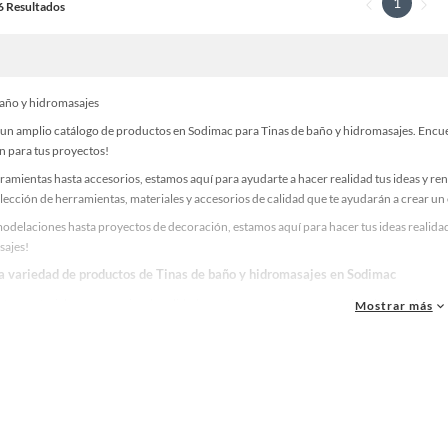
1
16 Resultados
baño y hidromasajes
un amplio catálogo de productos en Sodimac para Tinas de baño y hidromasajes. Encuent
n para tus proyectos!
ramientas hasta accesorios, estamos aquí para ayudarte a hacer realidad tus ideas y re
lección de herramientas, materiales y accesorios de calidad que te ayudarán a crear un
odelaciones hasta proyectos de decoración, estamos aquí para hacer tus ideas realidad
sajes!
la variedad de productos de Tinas de baño y hidromasajes en Sodimac
as, materiales y accesorios de calidad para tus proyectos y renovación de espacios. ¡
Mostrar más
 una amplia variedad de productos de Tinas de baño y hidromasajes en Sodimac. Encuen
 y haz tus ideas realidad!