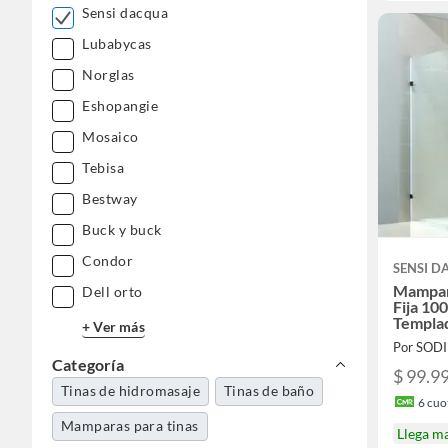
Sensi dacqua
Lubabycas
Norglas
Eshopangie
Mosaico
Tebisa
Bestway
Buck y buck
Condor
SENSI 
Mampar
Dell orto
Fija 10
Templa
+ Ver más
Por SOD
Categoría
$ 99.9
Tinas de hidromasaje
Tinas de baño
6
cuot
Mamparas para tinas
Llega m