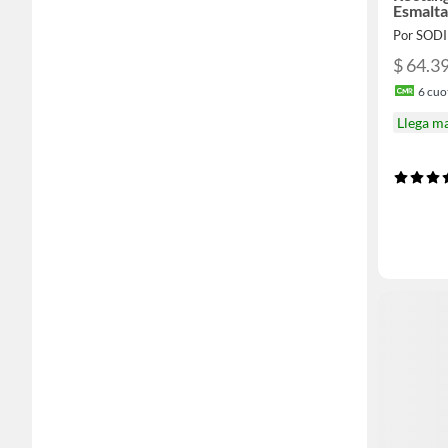
Esmalt
Por SOD
$ 64.3
6
cuot
Llega m