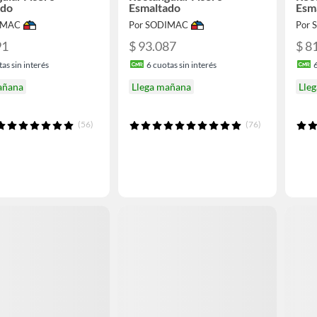
ado
Esmaltado
Esm
IMAC
Por SODIMAC
Por
91
$ 93.087
$ 8
as sin interés
6
cuotas sin interés
añana
Llega mañana
Lle
(56)
(76)