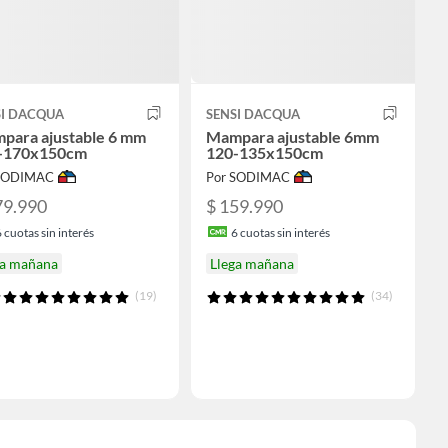
SI DACQUA
SENSI DACQUA
para ajustable 6 mm
Mampara ajustable 6mm
-170x150cm
120-135x150cm
 SODIMAC
Por SODIMAC
79.990
$ 159.990
6
cuotas sin interés
6
cuotas sin interés
ga mañana
Llega mañana
(19)
(34)