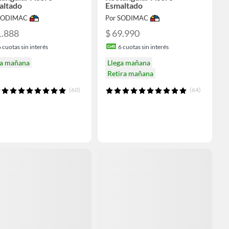
altado
Esmaltado
 SODIMAC
Por SODIMAC
1.888
$ 69.990
6
cuotas sin interés
6
cuotas sin interés
ga mañana
Llega mañana
Retira mañana
(60)
(64)