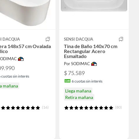
SI DACQUA
SENSI DACQUA
era 148x57 cm Ovalada
Tina de Baño 140x70 cm
lico
Rectangular Acero
Esmaltado
 SODIMAC
Por SODIMAC
09.990
$ 75.589
6
cuotas sin interés
6
cuotas sin interés
ga mañana
Llega mañana
Retira mañana
(16)
(80)