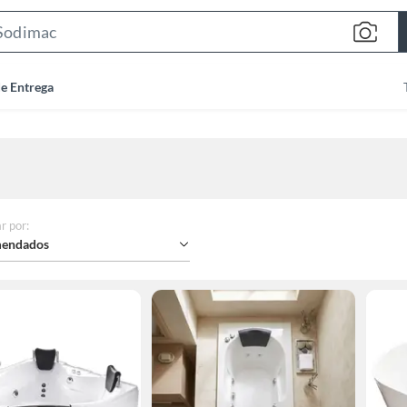
Search
Bar
de Entrega
r por
:
endados