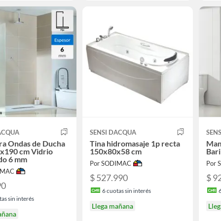
DACQUA
SENSI DACQUA
SEN
a Ondas de Ducha
Tina hidromasaje 1p recta
Mam
0x190 cm Vidrio
150x80x58 cm
Bar
do 6 mm
Por SODIMAC
Por
IMAC
$ 527.990
$ 9
90
6
cuotas sin interés
as sin interés
Llega mañana
Lle
añana