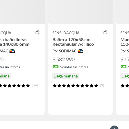
DACQUA
SENSI DACQUA
SEN
a baño lineas
Bañera 170x58 cm
Mam
a 140x80 6mm
Rectangular Acrílico
150
IMAC
Por SODIMAC
Por
90
$ 582.990
$ 1
as sin interés
6
cuotas sin interés
añana
Llega mañana
Lle
(54)
(9)