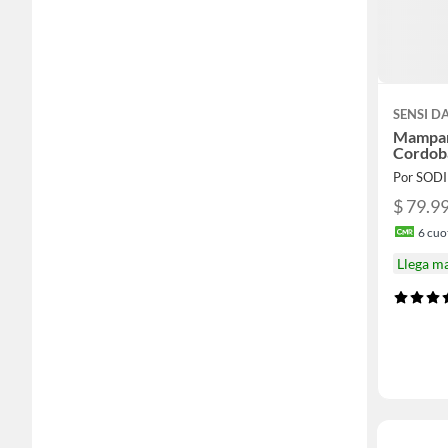
SENSI 
Mampar
Cordob
Por SOD
$ 79.9
6
cuot
Llega m