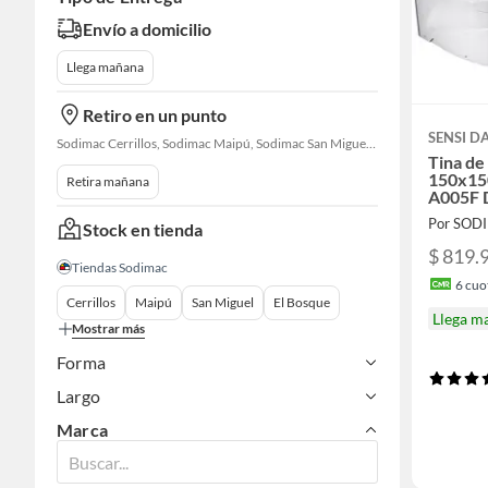
Envío a domicilio
Llega mañana
Retiro en un punto
SENSI 
Sodimac Cerrillos, Sodimac Maipú, Sodimac San Miguel, Sodimac El Bosque, Sodimac San Bernardo, Sodimac Talagante
Tina de
150x15
Retira mañana
A005F 
Por SOD
Stock en tienda
$ 819.
Tiendas Sodimac
6
cuot
Cerrillos
Maipú
San Miguel
El Bosque
Llega m
Mostrar más
Forma
Largo
Marca