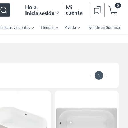
0
Hola
,
Mi
cuenta
Inicia sesión
Tarjetas y cuentas
Tiendas
Ayuda
Vende en Sodimac
1