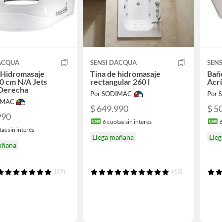
DACQUA
SENSI DACQUA
SEN
 Hidromasaje
Tina de hidromasaje
Bañ
0 cm N/A Jets
rectangular 260 l
Acrí
Derecha
Por SODIMAC
Por
IMAC
$ 649.990
$ 5
990
6
cuotas sin interés
as sin interés
Llega mañana
Lle
añana
(27)
(12)