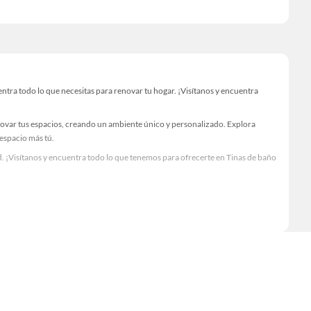
ra todo lo que necesitas para renovar tu hogar. ¡Visítanos y encuentra
novar tus espacios, creando un ambiente único y personalizado. Explora
 espacio más tú.
. ¡Visítanos y encuentra todo lo que tenemos para ofrecerte en Tinas de baño
Visítanos y descubre todo lo que tenemos para ofrecerte!
tra todo lo necesario para tus proyectos de renovación y decoración.