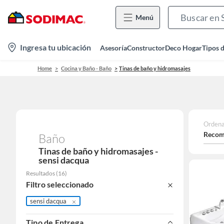
Menú
location-
Ingresa tu ubicación
Asesoría
Constructor
Deco Hogar
Tipos 
icon
Home
Cocina y Baño - Baño
Tinas de baño y hidromasajes
Ordena
Recom
Baño
Tinas de baño y hidromasajes -
sensi dacqua
Resultados
(
16
)
Filtro seleccionado
sensi dacqua
Tipo de Entrega