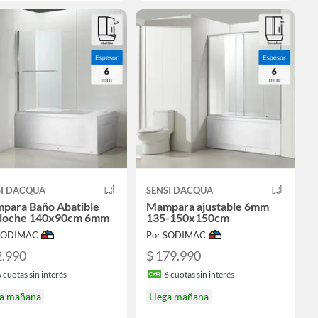
SI DACQUA
SENSI DACQUA
para Baño Abatible
Mampara ajustable 6mm
iloche 140x90cm 6mm
135-150x150cm
 SODIMAC
Por SODIMAC
2.990
$ 179.990
6
cuotas sin interés
6
cuotas sin interés
ga mañana
Llega mañana