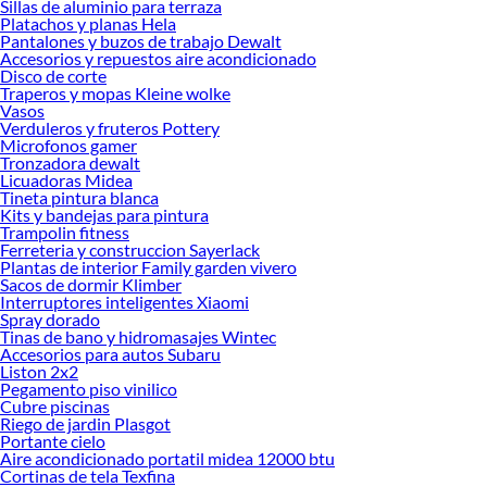
Sillas de aluminio para terraza
Platachos y planas Hela
Pantalones y buzos de trabajo Dewalt
Accesorios y repuestos aire acondicionado
Disco de corte
Traperos y mopas Kleine wolke
Vasos
Verduleros y fruteros Pottery
Microfonos gamer
Tronzadora dewalt
Licuadoras Midea
Tineta pintura blanca
Kits y bandejas para pintura
Trampolin fitness
Ferreteria y construccion Sayerlack
Plantas de interior Family garden vivero
Sacos de dormir Klimber
Interruptores inteligentes Xiaomi
Spray dorado
Tinas de bano y hidromasajes Wintec
Accesorios para autos Subaru
Liston 2x2
Pegamento piso vinilico
Cubre piscinas
Riego de jardin Plasgot
Portante cielo
Aire acondicionado portatil midea 12000 btu
Cortinas de tela Texfina