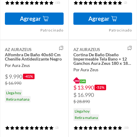
(10)
(2)
Agregar
Agregar
Patrocinado
Patrocinado
AZ AURAZEUS
AZ AURAZEUS
Alfombra De Baño 40x60 Cm
Cortina De Baño Diseño
Chenille Antideslizante Negro
Impermeable Tela Bano + 12
Ganchos Aura Zeus 180 x 180
Por Aura Zeus
Cm
Por Aura Zeus
$ 9.990
-41%
$ 16.990
$ 13.990
-52%
Llega hoy
$ 16.990
Retira mañana
$ 28.890
Llega hoy
Retira mañana
(2)
(10)