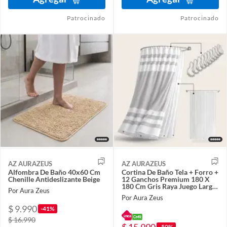
Patrocinado
Patrocinado
AZ AURAZEUS
AZ AURAZEUS
Alfombra De Baño 40x60 Cm
Cortina De Baño Tela + Forro +
Chenille Antideslizante Beige
12 Ganchos Premium 180 X
180 Cm Gris Raya Juego Larga
Por Aura Zeus
Az
Por Aura Zeus
$ 9.990
-41%
$ 16.990
$ 15.990
-50%