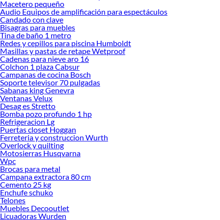
Macetero pequeño
renovación de espacios. ¡Visítanos y descubre todo lo que tenemos para
Audio Equipos de amplificación para espectáculos
ofrecerte!
Candado con clave
Bisagras para muebles
Encuentra una amplia variedad de productos de Textil baño en Sodimac.
Tina de baño 1 metro
Encuentra todo lo necesario para tus proyectos de renovación y decoración.
Redes y cepillos para piscina Humboldt
¡Visítanos y haz tus ideas realidad!
Masillas y pastas de retape Wetproof
Cadenas para nieve aro 16
Colchon 1 plaza Cabsur
Campanas de cocina Bosch
Soporte televisor 70 pulgadas
Sabanas king Genevra
Ventanas Velux
Desag es Stretto
Bomba pozo profundo 1 hp
Refrigeracion Lg
Puertas closet Hoggan
Ferreteria y construccion Wurth
Overlock y quilting
Motosierras Husqvarna
Wpc
Brocas para metal
Campana extractora 80 cm
Cemento 25 kg
Enchufe schuko
Telones
Muebles Decooutlet
Licuadoras Wurden