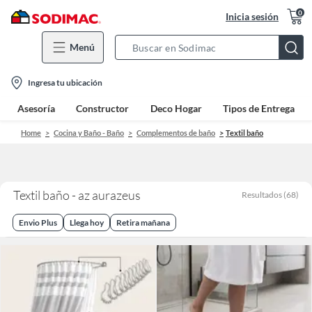
0
Inicia sesión
Menú
Search
Bar
location-
Ingresa tu ubicación
icon
Asesoría
Constructor
Deco Hogar
Tipos de Entrega
Home
Cocina y Baño - Baño
Complementos de baño
Textil baño
Textil baño - az aurazeus
Resultados
(
68
)
Envio Plus
Llega hoy
Retira mañana