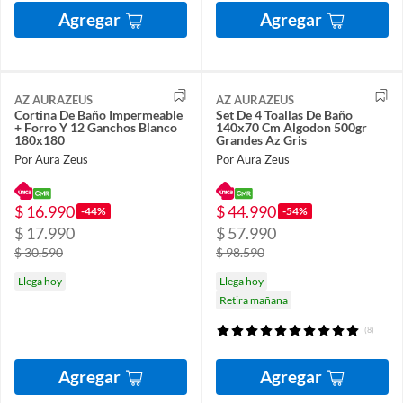
Agregar
Agregar
AZ AURAZEUS
AZ AURAZEUS
Cortina De Baño Impermeable
Set De 4 Toallas De Baño
+ Forro Y 12 Ganchos Blanco
140x70 Cm Algodon 500gr
180x180
Grandes Az Gris
Por Aura Zeus
Por Aura Zeus
$ 16.990
$ 44.990
-44%
-54%
$ 17.990
$ 57.990
$ 30.590
$ 98.590
Llega hoy
Llega hoy
Retira mañana
(8)
Agregar
Agregar