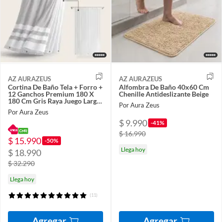
AZ AURAZEUS
AZ AURAZEUS
Cortina De Baño Tela + Forro +
Alfombra De Baño 40x60 Cm
12 Ganchos Premium 180 X
Chenille Antideslizante Beige
180 Cm Gris Raya Juego Larga
Por Aura Zeus
Az
Por Aura Zeus
$ 9.990
-41%
$ 16.990
$ 15.990
-50%
Llega hoy
$ 18.990
$ 32.290
Llega hoy
(11)
Agregar
Agregar