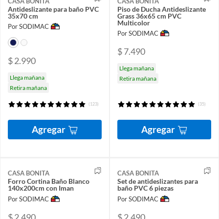
CASA BONITA
CASA BONITA
Antideslizante para baño PVC
Piso de Ducha Antideslizante
35x70 cm
Grass 36x65 cm PVC
Multicolor
Por SODIMAC
Por SODIMAC
$ 7.490
$ 2.990
Llega mañana
Llega mañana
Retira mañana
Retira mañana
(123)
(35)
Agregar
Agregar
CASA BONITA
CASA BONITA
Forro Cortina Baño Blanco
Set de antideslizantes para
140x200cm con Iman
baño PVC 6 piezas
Por SODIMAC
Por SODIMAC
$ 2.490
$ 2.490