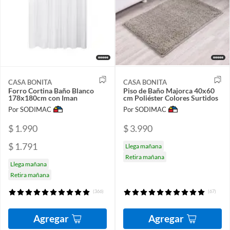
CASA BONITA
CASA BONITA
Forro Cortina Baño Blanco
Piso de Baño Majorca 40x60
178x180cm con Iman
cm Poliéster Colores Surtidos
Por SODIMAC
Por SODIMAC
$ 1.990
$ 3.990
$ 1.791
Llega mañana
Retira mañana
Llega mañana
Retira mañana
(366)
(67)
Agregar
Agregar