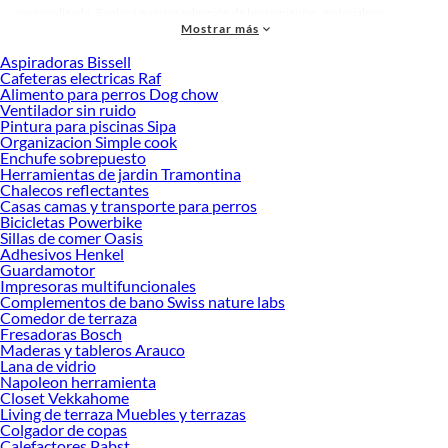
personalizado. Explora nuestra selección de herramientas, materiales y
Mostrar más
accesorios de calidad que te ayudarán a crear un espacio más tú.
Aspiradoras Bissell
Desde remodelaciones hasta proyectos de decoración, estamos aquí para hacer
Cafeteras electricas Raf
tus ideas realidad. ¡Visítanos y encuentra todo lo que tenemos para ofrecerte en
Alimento para perros Dog chow
Textil baño!
Ventilador sin ruido
Pintura para piscinas Sipa
Explora la variedad de productos de Textil baño en Sodimac
Organizacion Simple cook
Enchufe sobrepuesto
Herramientas, materiales y accesorios de calidad para tus proyectos y
Herramientas de jardin Tramontina
renovación de espacios. ¡Visítanos y descubre todo lo que tenemos para
Chalecos reflectantes
ofrecerte!
Casas camas y transporte para perros
Bicicletas Powerbike
Encuentra una amplia variedad de productos de Textil baño en Sodimac.
Sillas de comer Oasis
Encuentra todo lo necesario para tus proyectos de renovación y decoración.
Adhesivos Henkel
¡Visítanos y haz tus ideas realidad!
Guardamotor
Impresoras multifuncionales
Complementos de bano Swiss nature labs
Comedor de terraza
Fresadoras Bosch
Maderas y tableros Arauco
Lana de vidrio
Napoleon herramienta
Closet Vekkahome
Living de terraza Muebles y terrazas
Colgador de copas
Calefactores Pabst