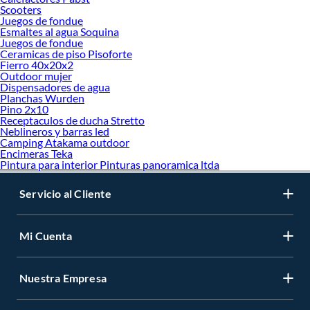
Scooters
Juegos de fondue
Esmaltes al agua Soquina
Juegos de fondue
Ceramicas de piso Pisoforte
Fierro 40x20x2
Outdoor mujer
Dispensadores de agua
Planchas Wurden
Pino 2x10
Receptaculos de ducha Stretto
Neblineros y barras led
Camping Atakama outdoor
Encimeras Teka
Pintura para interior Pinturas panoramica ltda
Servicio al Cliente
Mi Cuenta
Nuestra Empresa