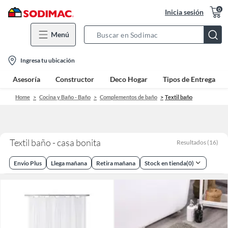
0
Inicia sesión
Menú
Search
Bar
location-
Ingresa tu ubicación
icon
Asesoría
Constructor
Deco Hogar
Tipos de Entrega
Home
Cocina y Baño - Baño
Complementos de baño
Textil baño
Textil baño - casa bonita
Resultados
(
16
)
Envio Plus
Llega mañana
Retira mañana
Stock en tienda
(
0
)