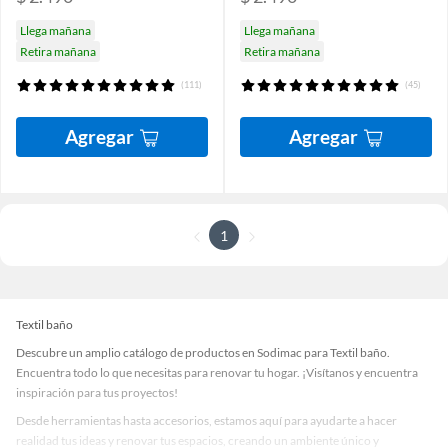
Llega mañana
Llega mañana
Retira mañana
Retira mañana
(111)
(45)
Agregar
Agregar
1
Textil baño
Descubre un amplio catálogo de productos en Sodimac para Textil baño.
Encuentra todo lo que necesitas para renovar tu hogar. ¡Visítanos y encuentra
inspiración para tus proyectos!
Desde herramientas hasta accesorios, estamos aquí para ayudarte a hacer
realidad tus ideas y renovar tus espacios, creando un ambiente único y