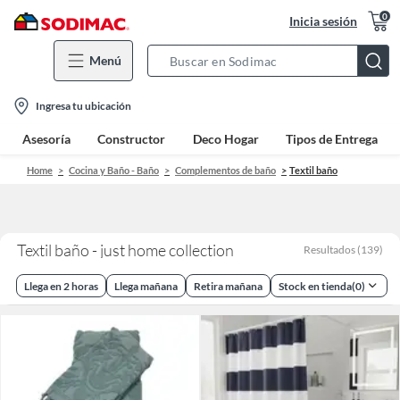
0
Inicia sesión
Menú
Search
Bar
location-
Ingresa tu ubicación
icon
Asesoría
Constructor
Deco Hogar
Tipos de Entrega
Home
Cocina y Baño - Baño
Complementos de baño
Textil baño
Textil baño - just home collection
Resultados
(
139
)
Llega en 2 horas
Llega mañana
Retira mañana
Stock en tienda
(
0
)