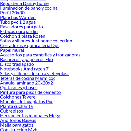
Reposteria Danny home
Iluminacion de bano y cocina
Herramientas, materiales y accesorios de calidad para tus proyectos y
Perfil 20x30
renovación de espacios. ¡Visítanos y descubre todo lo que tenemos para
Planchas Wurden
ofrecerte!
Tubo pvc 1 2 agua
Rascadores para gato
Encuentra una amplia variedad de productos de Textil baño en Sodimac.
Estacas para jardin
Encuentra todo lo necesario para tus proyectos de renovación y decoración.
Colchon 1 plaza Rosen
¡Visítanos y haz tus ideas realidad!
Sofas y sillones Just home collection
Cerraduras y quincalleria Dpc
Papel mural
Accesorios para esmeriles y tronzadoras
Basureros y papeleros Eko
Disco traslapado
Notebooks Amd ryzen 7
Sillas y sillones de terraza Reyplast
Teteras de cocina Marmicoc
Angulo laminado 20x20x2
Quitasoles y bases
Pintura para pisos de cemento
Colchones Tevere
Muebles de lavaplatos Pvc
Planta cucharita
Cubrepisos
Herramientas manuales Mega
Audifonos Baseus
Malla para gatos
Construccion Myh