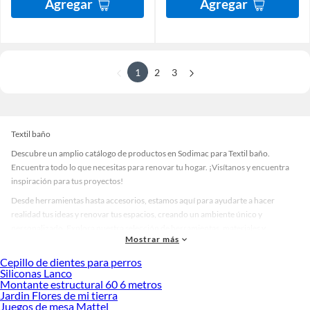
Agregar
Agregar
1
2
3
Textil baño
Descubre un amplio catálogo de productos en Sodimac para Textil baño.
Encuentra todo lo que necesitas para renovar tu hogar. ¡Visítanos y encuentra
inspiración para tus proyectos!
Desde herramientas hasta accesorios, estamos aquí para ayudarte a hacer
realidad tus ideas y renovar tus espacios, creando un ambiente único y
personalizado. Explora nuestra selección de herramientas, materiales y
Mostrar más
accesorios de calidad que te ayudarán a crear un espacio más tú.
Cepillo de dientes para perros
Desde remodelaciones hasta proyectos de decoración, estamos aquí para hacer
Siliconas Lanco
tus ideas realidad. ¡Visítanos y encuentra todo lo que tenemos para ofrecerte en
Montante estructural 60 6 metros
Textil baño!
Jardin Flores de mi tierra
Juegos de mesa Mattel
Explora la variedad de productos de Textil baño en Sodimac