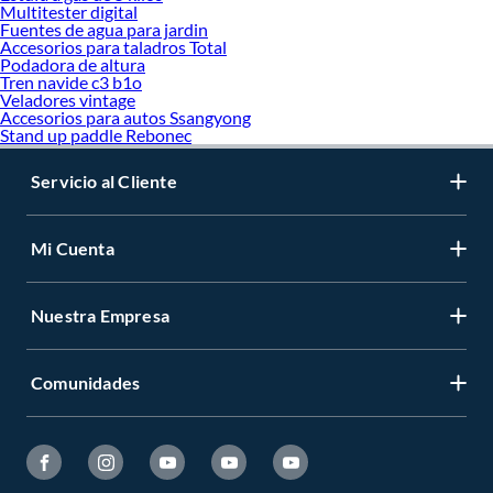
Multitester digital
Fuentes de agua para jardin
Accesorios para taladros Total
Podadora de altura
Tren navide c3 b1o
Veladores vintage
Accesorios para autos Ssangyong
Stand up paddle Rebonec
Servicio al Cliente
Mi Cuenta
Nuestra Empresa
Comunidades