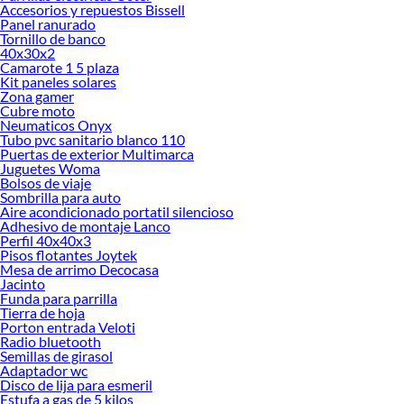
Accesorios y repuestos Bissell
Explora la variedad de productos de Cortinas de Tela en Sodimac
Panel ranurado
Tornillo de banco
Herramientas, materiales y accesorios de calidad para tus proyectos y
40x30x2
renovación de espacios. ¡Visítanos y descubre todo lo que tenemos para
Camarote 1 5 plaza
ofrecerte!
Kit paneles solares
Zona gamer
Encuentra una amplia variedad de productos de Cortinas de Tela en Sodimac.
Cubre moto
Encuentra todo lo necesario para tus proyectos de renovación y decoración.
Neumaticos Onyx
¡Visítanos y haz tus ideas realidad!
Tubo pvc sanitario blanco 110
Puertas de exterior Multimarca
Juguetes Woma
Bolsos de viaje
Sombrilla para auto
Aire acondicionado portatil silencioso
Adhesivo de montaje Lanco
Perfil 40x40x3
Pisos flotantes Joytek
Mesa de arrimo Decocasa
Jacinto
Funda para parrilla
Tierra de hoja
Porton entrada Veloti
Radio bluetooth
Semillas de girasol
Adaptador wc
Disco de lija para esmeril
Estufa a gas de 5 kilos