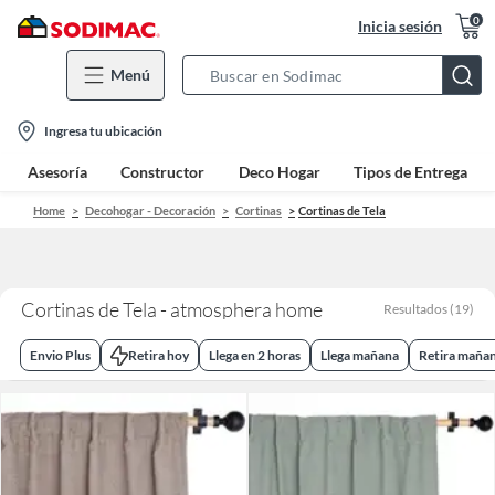
0
Inicia sesión
Menú
Search
Bar
location-
Ingresa tu ubicación
icon
Asesoría
Constructor
Deco Hogar
Tipos de Entrega
Home
Decohogar - Decoración
Cortinas
Cortinas de Tela
Cortinas de Tela - atmosphera home
Resultados
(
19
)
Envio Plus
Retira hoy
Llega en 2 horas
Llega mañana
Retira maña