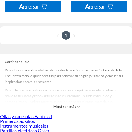
Agregar
Agregar
1
Cortinas de Tela
Descubre un amplio catálogo de productos en Sodimac para Cortinas de Tela.
Encuentra todo lo que necesitas para renovar tu hogar. ¡Visítanos y encuentra
inspiración para tus proyectos!
Desde herramientas hasta accesorios, estamos aquí para ayudarte a hacer
realidad tus ideas y renovar tus espacios, creando un ambiente único y
personalizado. Explora nuestra selección de herramientas, materiales y
Mostrar más
accesorios de calidad que te ayudarán a crear un espacio más tú.
Ollas y cacerolas Fantuzzi
Desde remodelaciones hasta proyectos de decoración, estamos aquí para hacer
Primeros auxilios
tus ideas realidad. ¡Visítanos y encuentra todo lo que tenemos para ofrecerte en
Instrumentos musicales
Cortinas de Tela!
Parrillas electricas Oster