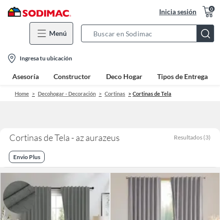
0
Inicia sesión
Menú
Search
Bar
location-
Ingresa tu ubicación
icon
Asesoría
Constructor
Deco Hogar
Tipos de Entrega
Home
Decohogar - Decoración
Cortinas
Cortinas de Tela
Cortinas de Tela - az aurazeus
Resultados
(
3
)
Envio Plus