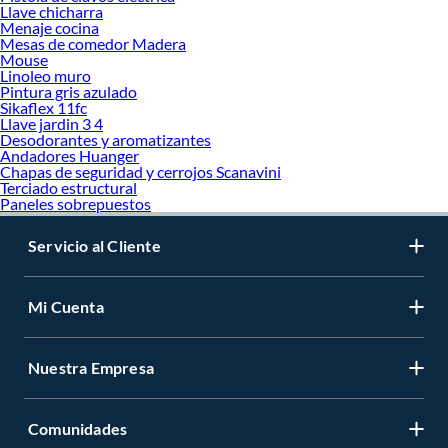
Llave chicharra
Menaje cocina
Mesas de comedor Madera
Mouse
Linoleo muro
Pintura gris azulado
Sikaflex 11fc
Llave jardin 3 4
Desodorantes y aromatizantes
Andadores Huanger
Chapas de seguridad y cerrojos Scanavini
Terciado estructural
Paneles sobrepuestos
Servicio al Cliente
Mi Cuenta
Nuestra Empresa
Comunidades