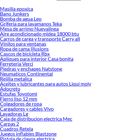
Masilla epoxica
Desde remodelaciones hasta proyectos de decoración, estamos aquí para hacer
Bano Junkers
tus ideas realidad. ¡Visítanos y encuentra todo lo que tenemos para ofrecerte en
Bomba de agua Leo
Cortinas de Tela!
Griferia para lavamanos Teka
Mesa de arrimo Nuevalinea
Explora la variedad de productos de Cortinas de Tela en Sodimac
Aire acondicionado midea 18000 btu
Carros de carga y transporte Carry all
Herramientas, materiales y accesorios de calidad para tus proyectos y
Vinilos para ventanas
renovación de espacios. ¡Visítanos y descubre todo lo que tenemos para
Ropa de cama Illusions
ofrecerte!
Cascos de bicicleta Rbx
Apliques para interior Casa bonita
Encuentra una amplia variedad de productos de Cortinas de Tela en Sodimac.
Ferreteria Verci
Encuentra todo lo necesario para tus proyectos de renovación y decoración.
Piedras y enchapes Natstone
¡Visítanos y haz tus ideas realidad!
Neumaticos Continental
Rejilla metalica
Aceites y lubricantes para autos Liqui moly
Adocreto
Estufas Toyotomi
Fierro liso 12 mm
Colgadores de ropa
Cargadores y cables Vivo
Lavadoras Lg
Caja de distribucion electrica Mec
Carpas 2
Cuadros Retela
Juegos inflables Blastzone
Pistola de clavos electrica