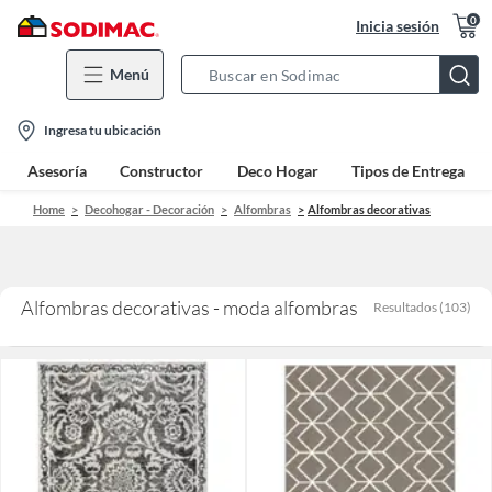
0
Inicia sesión
Menú
Search
Bar
location-
Ingresa tu ubicación
icon
Asesoría
Constructor
Deco Hogar
Tipos de Entrega
Home
Decohogar - Decoración
Alfombras
Alfombras decorativas
Alfombras decorativas - moda alfombras
Resultados
(
103
)