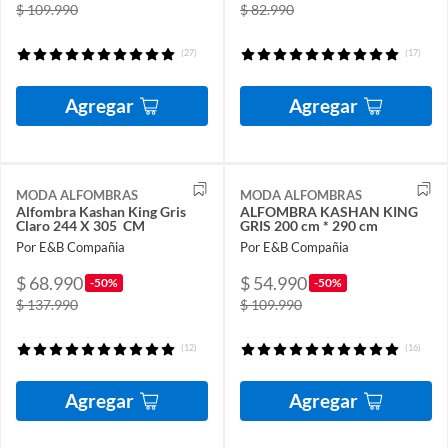
$ 109.990
$ 82.990
(27)
(17)
Agregar
Agregar
MODA ALFOMBRAS
MODA ALFOMBRAS
Alfombra Kashan King Gris
ALFOMBRA KASHAN KING
Claro 244 X 305 CM
GRIS 200 cm * 290 cm
Por E&B Compañia
Por E&B Compañia
$ 68.990
$ 54.990
-50%
-50%
$ 137.990
$ 109.990
(12)
(16)
Agregar
Agregar