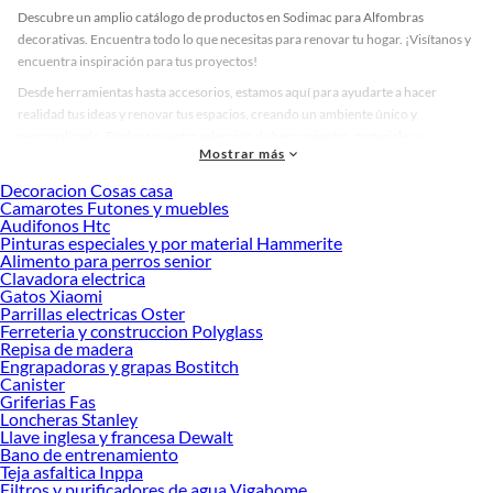
Descubre un amplio catálogo de productos en Sodimac para Alfombras
decorativas. Encuentra todo lo que necesitas para renovar tu hogar. ¡Visítanos y
encuentra inspiración para tus proyectos!
Desde herramientas hasta accesorios, estamos aquí para ayudarte a hacer
realidad tus ideas y renovar tus espacios, creando un ambiente único y
personalizado. Explora nuestra selección de herramientas, materiales y
Mostrar más
accesorios de calidad que te ayudarán a crear un espacio más tú.
Decoracion Cosas casa
Desde remodelaciones hasta proyectos de decoración, estamos aquí para hacer
Camarotes Futones y muebles
tus ideas realidad. ¡Visítanos y encuentra todo lo que tenemos para ofrecerte en
Audifonos Htc
Alfombras decorativas!
Pinturas especiales y por material Hammerite
Alimento para perros senior
Explora la variedad de productos de Alfombras decorativas en Sodimac
Clavadora electrica
Gatos Xiaomi
Herramientas, materiales y accesorios de calidad para tus proyectos y
Parrillas electricas Oster
renovación de espacios. ¡Visítanos y descubre todo lo que tenemos para
Ferreteria y construccion Polyglass
ofrecerte!
Repisa de madera
Engrapadoras y grapas Bostitch
Encuentra una amplia variedad de productos de Alfombras decorativas en
Canister
Sodimac. Encuentra todo lo necesario para tus proyectos de renovación y
Griferias Fas
decoración. ¡Visítanos y haz tus ideas realidad!
Loncheras Stanley
Llave inglesa y francesa Dewalt
Bano de entrenamiento
Teja asfaltica Inppa
Filtros y purificadores de agua Vigahome