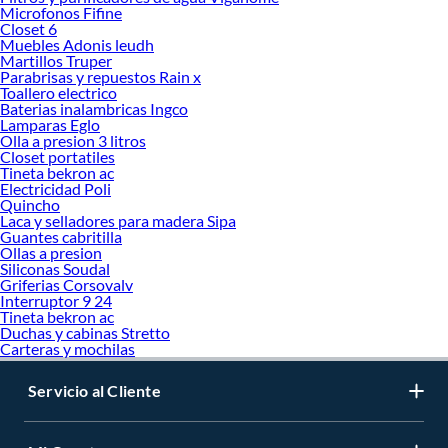
Microfonos Fifine
Closet 6
Muebles Adonis leudh
Martillos Truper
Parabrisas y repuestos Rain x
Toallero electrico
Baterias inalambricas Ingco
Lamparas Eglo
Olla a presion 3 litros
Closet portatiles
Tineta bekron ac
Electricidad Poli
Quincho
Laca y selladores para madera Sipa
Guantes cabritilla
Ollas a presion
Siliconas Soudal
Griferias Corsovalv
Interruptor 9 24
Tineta bekron ac
Duchas y cabinas Stretto
Carteras y mochilas
Servicio al Cliente