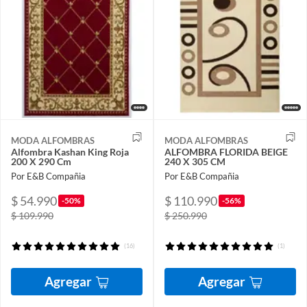
MODA ALFOMBRAS
MODA ALFOMBRAS
Alfombra Kashan King Roja
ALFOMBRA FLORIDA BEIGE
200 X 290 Cm
240 X 305 CM
Por E&B Compañia
Por E&B Compañia
$ 54.990
$ 110.990
-50%
-56%
$ 109.990
$ 250.990
(16)
(1)
Agregar
Agregar