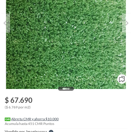
o
f
$ 67.690
n
I
($ 6.769 por m2)
r
e
l
Abre tu CMR y ahorra $10.000
l
Acumula hasta
451
CMR Puntos
e
Vendido por
Imaginacrea