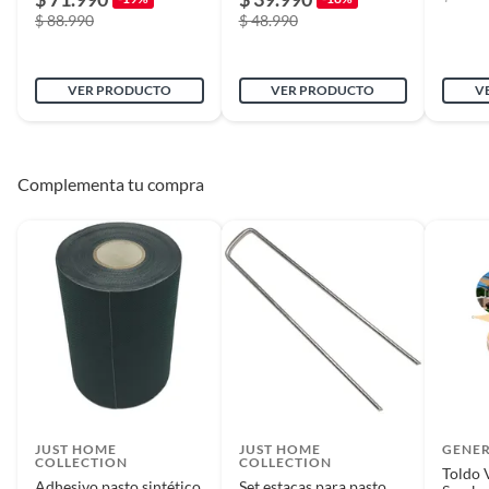
$ 88.990
$ 48.990
VER PRODUCTO
VER PRODUCTO
V
Complementa tu compra
JUST HOME
JUST HOME
GENE
COLLECTION
COLLECTION
Toldo 
Adhesivo pasto sintético
Set estacas para pasto