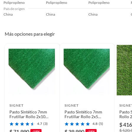
Polipropileno
Polipropileno
Polipropileno
País de origen
China
China
China
Más opciones para elegir
SIGNET
SIGNET
SIGNE
Pasto Sintético 7mm
Pasto Sintético 7mm
Pasto 
Frutillar Rollo 2x10
Frutillar Rollo 2x5
Rollo 
Metros Signet
Metros Signet
Signet
4.7
(3)
4.8
(5)
$ 416
$ 520.
$ 71.990
$ 39.990
-19%
-18%