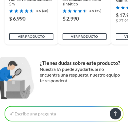
Sombra
5m
sintético
3x3x3
4.6
(68)
4.5
(59)
$ 17.
$ 6.990
$ 2.990
$ 27.9
VER PRODUCTO
VER PRODUCTO
V
¿Tienes dudas sobre este producto?
Nuestra IA puede ayudarte. Si no
encuentra una respuesta, nuestro equipo
te responderá.
Escribe una pregunta