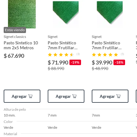
Estás viendo
signet classics
signet
signet
Pasto Sintetico 10
Pasto Sintético
Pasto Sintético
mm 2x5 Metros
7mm Frutillar
7mm Frutillar
3
Rollo 2x10 Metros
Rollo 2x5 Metros
$ 67.690
(3)
(5)
Signet
Signet
$ 71.990
$ 39.990
-19%
-18%
$ 88.990
$ 48.990
Agregar
Agregar
Agregar
Altura de pelo
10 mm.
7 mm
7mm
Color
Verde
Verde
Verde
Material