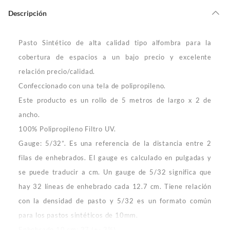
Por ley, tienes hasta
10 días para devolver un producto
si te arrepientes
?
de la compra.
Descripción
Debe estar en perfecto estado, con todas sus etiquetas, sellos intactos y
sin uso, tal como te lo entregamos. Ten en cuenta que lo debes haber
comprado por internet y que hay ciertas categorías que no tienen este
Pasto Sintético de alta calidad tipo alfombra para la
derecho:
cobertura de espacios a un bajo precio y excelente
Productos que, por su naturaleza, no puedan ser devueltos,
relación precio/calidad.
puedan deteriorarse o caducar con rapidez.
Confeccionado con una tela de polipropileno.
Confeccionados a la medida.
Este producto es un rollo de 5 metros de largo x 2 de
De uso personal.
ancho.
En sodimac.cl te damos
30 días desde que recibes el producto
. Debe
100% Polipropileno Filtro UV.
estar en perfecto estado, con todas sus etiquetas y sin uso, tal como te lo
entregamos.
Gauge:
5/32”. Es una referencia de la distancia entre 2
Productos digitales que se entregan a través de una descarga
filas de enhebrados. El gauge es calculado en pulgadas y
electrónica, por ejemplo, cupones de experiencia o programas
se puede traducir a cm. Un gauge de 5/32 significa que
para el computador.
hay 32 líneas de enhebrado cada 12.7 cm. Tiene relación
Productos a pedido o confeccionados a medida.
con la densidad de pasto y 5/32 es un formato común
Productos que han sido informados como imperfectos, usados,
para los pastos sintéticos de 10mm.
reparados, abiertos, de segunda selección, remanufacturados o
con alguna deficiencia, que sean comprados en esa condición a
Enhebrado 10 cm:
27 (+- 3%)