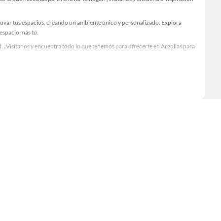
novar tus espacios, creando un ambiente único y personalizado. Explora
 espacio más tú.
. ¡Visítanos y encuentra todo lo que tenemos para ofrecerte en Argollas para
Visítanos y descubre todo lo que tenemos para ofrecerte!
 lo necesario para tus proyectos de renovación y decoración. ¡Visítanos y