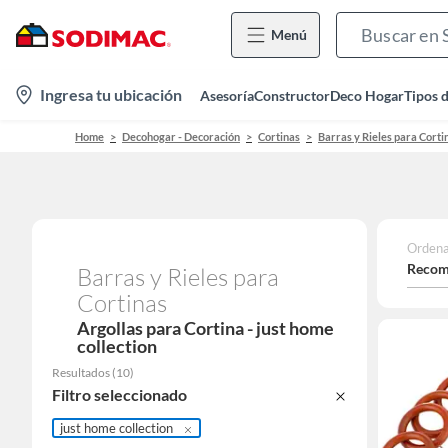
Menú
location-
Ingresa tu ubicación
Asesoría
Constructor
Deco Hogar
Tipos 
icon
Home
Decohogar - Decoración
Cortinas
Barras y Rieles para Corti
Ordena
Recom
Barras y Rieles para
Cortinas
Argollas para Cortina - just home
collection
Resultados
(
10
)
Filtro seleccionado
just home collection