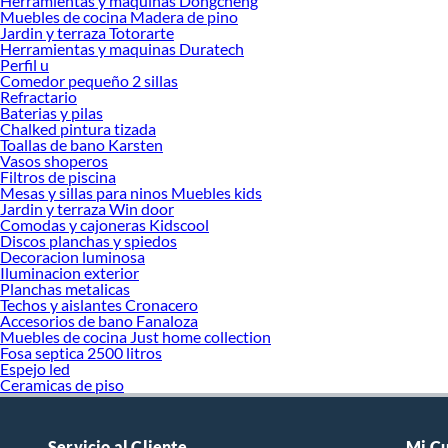
Herramientas y maquinas Dongcheng
Muebles de cocina Madera de pino
Jardin y terraza Totorarte
Herramientas y maquinas Duratech
Perfil u
Comedor pequeño 2 sillas
Refractario
Baterias y pilas
Chalked pintura tizada
Toallas de bano Karsten
Vasos shoperos
Filtros de piscina
Mesas y sillas para ninos Muebles kids
Jardin y terraza Win door
Comodas y cajoneras Kidscool
Discos planchas y spiedos
Decoracion luminosa
Iluminacion exterior
Planchas metalicas
Techos y aislantes Cronacero
Accesorios de bano Fanaloza
Muebles de cocina Just home collection
Fosa septica 2500 litros
Espejo led
Ceramicas de piso
Servicio al Cliente
Mi C