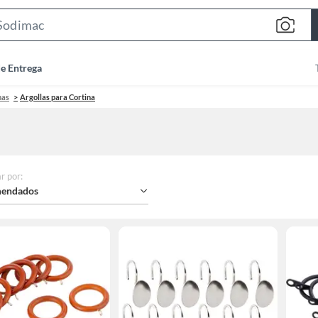
Search
Bar
de Entrega
nas
Argollas para Cortina
r por
:
endados