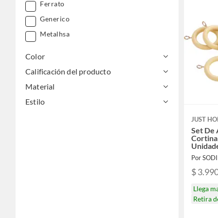
Ferrato
Generico
Metalhsa
Color
Calificación del producto
Material
Estilo
JUST HO
Set De 
Cortin
Unidade
Por SOD
$ 3.99
Llega m
Retira 