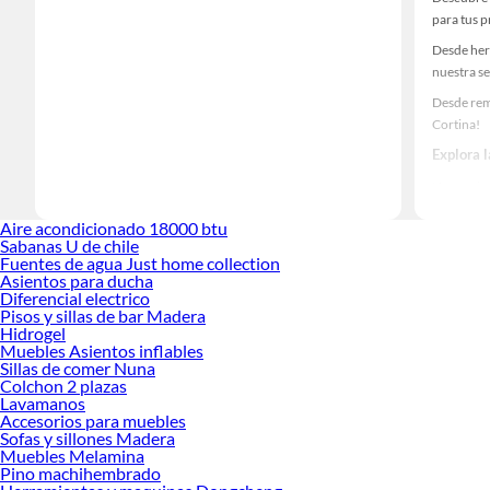
para tus 
Desde her
nuestra se
Desde rem
Cortina!
Explora 
Herramient
Encuentra
Aire acondicionado 18000 btu
haz tus id
Sabanas U de chile
Fuentes de agua Just home collection
Asientos para ducha
Diferencial electrico
Pisos y sillas de bar Madera
Hidrogel
Muebles Asientos inflables
Sillas de comer Nuna
Colchon 2 plazas
Lavamanos
Accesorios para muebles
Sofas y sillones Madera
Muebles Melamina
Pino machihembrado