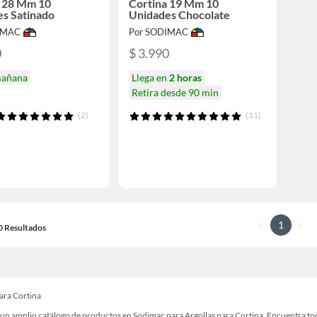
a 28 Mm 10
Cortina 19 Mm 10
s Satinado
Unidades Chocolate
IMAC
Por SODIMAC
0
$ 3.990
mañana
Llega en
2 horas
Retira desde 90 min
(2)
(11)
1
10 Resultados
para Cortina
un amplio catálogo de productos en Sodimac para Argollas para Cortina. Encuentra todo