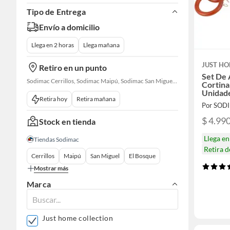
Tipo de Entrega
Envío a domicilio
Llega en 2 horas
Llega mañana
JUST HO
Retiro en un punto
Set De 
Sodimac Cerrillos, Sodimac Maipú, Sodimac San Miguel, Sodimac El Bosque, Sodimac San Bernardo, Sodimac Talagante, Sodimac San Fernando
Cortin
Unidad
Retira hoy
Retira mañana
Por SOD
$ 4.99
Stock en tienda
Llega e
Tiendas Sodimac
Retira 
Cerrillos
Maipú
San Miguel
El Bosque
Mostrar más
Marca
Just home collection