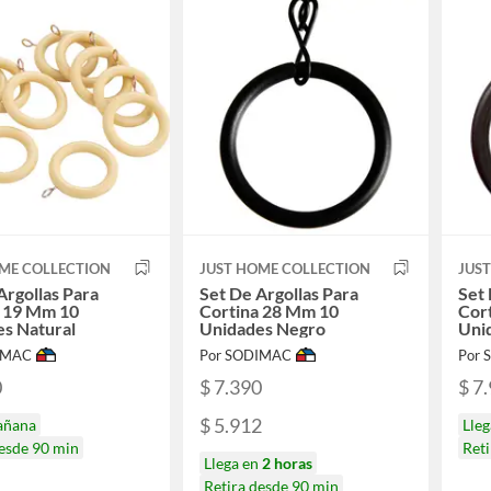
ME COLLECTION
JUST HOME COLLECTION
JUS
Argollas Para
Set De Argollas Para
Set 
a 19 Mm 10
Cortina 28 Mm 10
Cor
s Natural
Unidades Negro
Uni
IMAC
Por SODIMAC
Por
0
$ 7.390
$ 7
$ 5.912
añana
Lle
desde 90 min
Reti
Llega en
2 horas
Retira desde 90 min