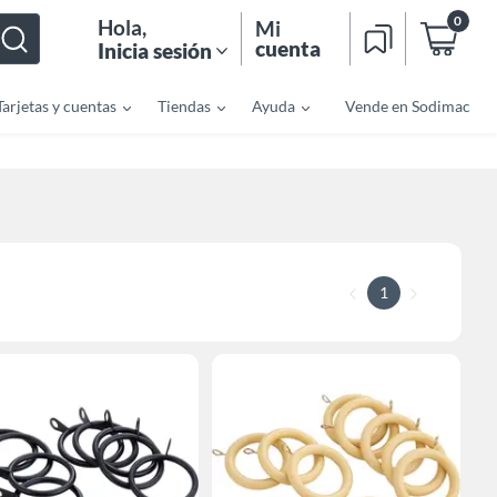
0
Hola
,
Mi
cuenta
Inicia sesión
Tarjetas y cuentas
Tiendas
Ayuda
Vende en Sodimac
1