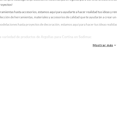
proyectos!
ramientas hasta accesorios, estamos aquí para ayudarte a hacer realidad tus ideas y re
lección de herramientas, materiales y accesorios de calidad que te ayudarán a crear un
odelaciones hasta proyectos de decoración, estamos aquí para hacer tus ideas realidad
la variedad de productos de Argollas para Cortina en Sodimac
as, materiales y accesorios de calidad para tus proyectos y renovación de espacios. ¡
Mostrar más
 una amplia variedad de productos de Argollas para Cortina en Sodimac. Encuentra todo
eas realidad!