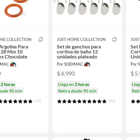
ME COLLECTION
JUST HOME COLLECTION
JUS
Argollas Para
Set de ganchos para
Set 
a 28 Mm 10
cortina de baño 12
Cor
es Chocolate
unidades plateado
Uni
IMAC
Por SODIMAC
Por
0
$ 6.990
$ 5
n
2 horas
Llega en
2 horas
Lle
desde 90 min
Retira desde 90 min
Reti
(17)
(93)