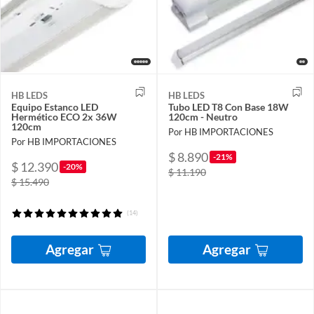
HB LEDS
HB LEDS
Equipo Estanco LED
Tubo LED T8 Con Base 18W
Hermético ECO 2x 36W
120cm - Neutro
120cm
Por HB IMPORTACIONES
Por HB IMPORTACIONES
$ 8.890
-21%
$ 12.390
-20%
$ 11.190
$ 15.490
(14)
Agregar
Agregar