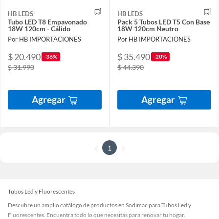
HB LEDS
HB LEDS
Tubo LED T8 Empavonado
Pack 5 Tubos LED T5 Con Base
18W 120cm - Cálido
18W 120cm Neutro
Por HB IMPORTACIONES
Por HB IMPORTACIONES
$ 20.490
$ 35.490
-36%
-20%
$ 31.990
$ 44.390
Agregar
Agregar
1
Tubos Led y Fluorescentes
Descubre un amplio catálogo de productos en Sodimac para Tubos Led y
Fluorescentes. Encuentra todo lo que necesitas para renovar tu hogar.