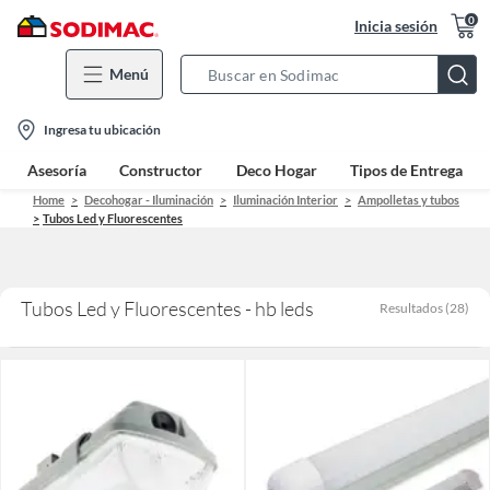
0
Inicia sesión
Menú
Search
Bar
location-
Ingresa tu ubicación
icon
Asesoría
Constructor
Deco Hogar
Tipos de Entrega
Home
Decohogar - Iluminación
Iluminación Interior
Ampolletas y tubos
Tubos Led y Fluorescentes
Tubos Led y Fluorescentes - hb leds
Resultados
(
28
)