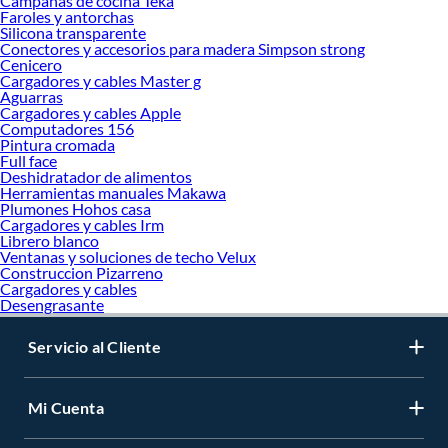
Campanas de cocina Teka
Faroles y antorchas
Silicona transparente
Conectores y accesorios para madera Simpson strong
Cenicero
Cargadores y cables Master g
Aguarras
Cargadores y cables Apple
Computadores 156
Pintura cromada
Full face
Deshidratador de alimentos
Herramientas manuales Makawa
Plumones Hohos casa
Cargadores y cables Irm
Librero blanco
Ventanas y soluciones de techo Velux
Construccion Pizarreno
Cargadores y cables
Desengrasante
Servicio al Cliente
Mi Cuenta