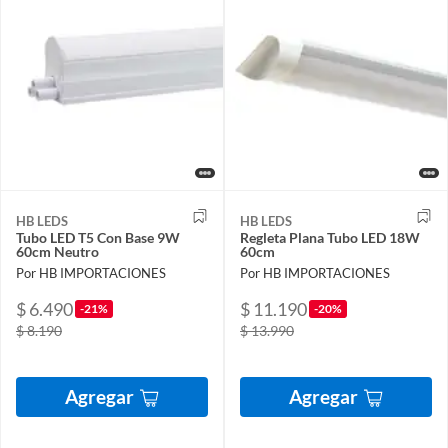
HB LEDS
HB LEDS
Tubo LED T5 Con Base 9W
Regleta Plana Tubo LED 18W
60cm Neutro
60cm
Por HB IMPORTACIONES
Por HB IMPORTACIONES
$ 6.490
$ 11.190
-21%
-20%
$ 8.190
$ 13.990
Agregar
Agregar