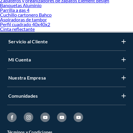
Zapateros y organizadores de zapatos Element design
Banquetas Aluminio
Parrilla a gas 4
Cuchillo cartonero Bahco
Aspiradoras de tambor
Perfil cuadrado 40x40x2
Cinta reflectante
Servicio al Cliente
Mi Cuenta
Nuestra Empresa
Comunidades
Términos y Condiciones