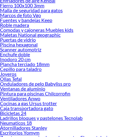
Enfriadores de aire Kendal
Fierro 100x100 3mm
Herramientas, materiales y accesorios de calidad para tus proyectos y
Malla de seguridad para gatos
renovación de espacios. ¡Visítanos y descubre todo lo que tenemos para
Marcos de foto Vgo
ofrecerte!
Fuentes y bandejas Keep
Roble madera
Encuentra una amplia variedad de productos de Coolers en Sodimac. Encuentra
Comodas y cajoneras Muebles kids
todo lo necesario para tus proyectos de renovación y decoración. ¡Visítanos y
Maletas National geographic
haz tus ideas realidad!
Puertas de vidrio
Piscina hexagonal
Scanner automotriz
Enchufe doble
Inodoro 20 cm
Plancha terciado 18mm
Cepillo para taladro
Joyeros
Ollas Tefal
Onduladores de pelo Babyliss pro
Ventanas de aluminio
Pintura para piscinas Chilcorrofin
Ventiladores Anwo
Cocinas a gas Ursus trotter
Caja transportadora gato
Bicicletas 24
Ladrillos bloques y pastelones Tecnolab
Neumaticos 18
Atornilladores Stanley
Escritorios Yomym