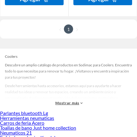
1
Coolers
Descubre un amplio catálogo de productos en Sodimac para Coolers. Encuentra
todo lo que necesitas para renovar tu hogar. ¡Visítanos y encuentra inspiración
para tus proyectos!
Desde herramientas hasta accesorios, estamos aquí para ayudarte a hacer
realidad tus ideas y renovar tus espacios, creando un ambiente único y
personalizado. Explora nuestra selección de herramientas, materiales y
Mostrar más
accesorios de calidad que te ayudarán a crear un espacio más tú.
Parlantes bluetooth Lg
Desde remodelaciones hasta proyectos de decoración, estamos aquí para hacer
Herramientas neumaticas
tus ideas realidad. ¡Visítanos y encuentra todo lo que tenemos para ofrecerte en
Carros de feria Acero
Coolers!
Toallas de bano Just home collection
Neumaticos 21
Explora la variedad de productos de Coolers en Sodimac