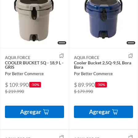
AQUA FORCE
AQUA FORCE
COOLER BUCKET 5Q - 18,9 L -
Cooler Bucket 2,5Q-9,5L Bora
GRIS
Bora
Por Better Commerce
Por Better Commerce
$ 109.990
$ 89.990
-50%
-50%
$ 219.990
$ 179.990
Agregar
Agregar