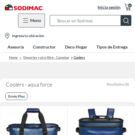
0
Inicia sesión
Menú
Search
Bar
location-
Ingresa tu ubicación
icon
Asesoría
Constructor
Deco Hogar
Tipos de Entrega
Home
Deportes y aire libre - Camping
Coolers
Coolers - aqua force
Resultados
(
8
)
Envio Plus