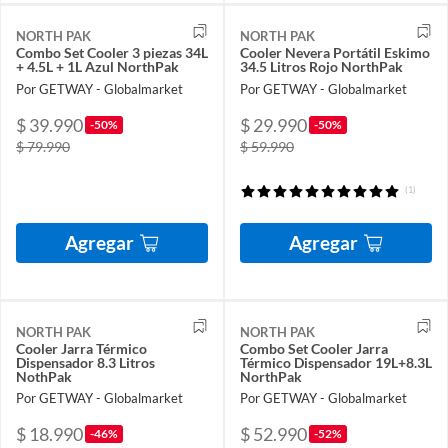
NORTH PAK
NORTH PAK
Combo Set Cooler 3 piezas 34L
Cooler Nevera Portátil Eskimo
+ 4.5L + 1L Azul NorthPak
34.5 Litros Rojo NorthPak
Por GETWAY - Globalmarket
Por GETWAY - Globalmarket
$ 39.990
$ 29.990
-50%
-50%
$ 79.990
$ 59.990
(1)
Agregar
Agregar
NORTH PAK
NORTH PAK
Cooler Jarra Térmico
Combo Set Cooler Jarra
Dispensador 8.3 Litros
Térmico Dispensador 19L+8.3L
NothPak
NorthPak
Por GETWAY - Globalmarket
Por GETWAY - Globalmarket
$ 18.990
$ 52.990
-46%
-52%