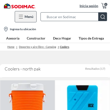
0
Inicia sesión
Menú
Search
Bar
location-
Ingresa tu ubicación
icon
Asesoría
Constructor
Deco Hogar
Tipos de Entrega
Home
Deportes y aire libre - Camping
Coolers
Coolers - north pak
Resultados
(
17
)