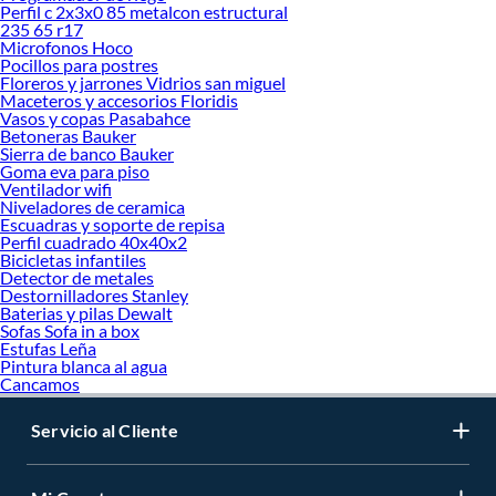
Perfil c 2x3x0 85 metalcon estructural
235 65 r17
Microfonos Hoco
Pocillos para postres
Floreros y jarrones Vidrios san miguel
Maceteros y accesorios Floridis
Vasos y copas Pasabahce
Betoneras Bauker
Sierra de banco Bauker
Goma eva para piso
Ventilador wifi
Niveladores de ceramica
Escuadras y soporte de repisa
Perfil cuadrado 40x40x2
Bicicletas infantiles
Detector de metales
Destornilladores Stanley
Baterias y pilas Dewalt
Sofas Sofa in a box
Estufas Leña
Pintura blanca al agua
Cancamos
Servicio al Cliente