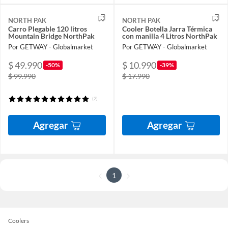
NORTH PAK
NORTH PAK
Carro Plegable 120 litros
Cooler Botella Jarra Térmica
Mountain Bridge NorthPak
con manilla 4 Litros NorthPak
Por GETWAY - Globalmarket
Por GETWAY - Globalmarket
$ 49.990
$ 10.990
-50%
-39%
$ 99.990
$ 17.990
(2)
Agregar
Agregar
1
Coolers