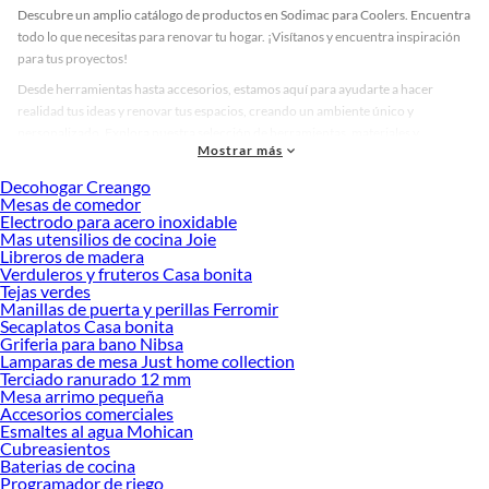
Descubre un amplio catálogo de productos en Sodimac para Coolers. Encuentra
todo lo que necesitas para renovar tu hogar. ¡Visítanos y encuentra inspiración
para tus proyectos!
Desde herramientas hasta accesorios, estamos aquí para ayudarte a hacer
realidad tus ideas y renovar tus espacios, creando un ambiente único y
personalizado. Explora nuestra selección de herramientas, materiales y
Mostrar más
accesorios de calidad que te ayudarán a crear un espacio más tú.
Decohogar Creango
Desde remodelaciones hasta proyectos de decoración, estamos aquí para hacer
Mesas de comedor
tus ideas realidad. ¡Visítanos y encuentra todo lo que tenemos para ofrecerte en
Electrodo para acero inoxidable
Coolers!
Mas utensilios de cocina Joie
Libreros de madera
Explora la variedad de productos de Coolers en Sodimac
Verduleros y fruteros Casa bonita
Tejas verdes
Herramientas, materiales y accesorios de calidad para tus proyectos y
Manillas de puerta y perillas Ferromir
renovación de espacios. ¡Visítanos y descubre todo lo que tenemos para
Secaplatos Casa bonita
ofrecerte!
Griferia para bano Nibsa
Lamparas de mesa Just home collection
Encuentra una amplia variedad de productos de Coolers en Sodimac. Encuentra
Terciado ranurado 12 mm
todo lo necesario para tus proyectos de renovación y decoración. ¡Visítanos y
Mesa arrimo pequeña
haz tus ideas realidad!
Accesorios comerciales
Esmaltes al agua Mohican
Cubreasientos
Baterias de cocina
Programador de riego