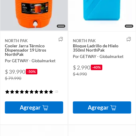
NORTH PAK
NORTH PAK
Cooler Jarra Térmico
Bloque Ladrillo de Hielo
Dispensador 19 Litros
350ml NorthPak
NorthPak
Por GETWAY - Globalmarket
Por GETWAY - Globalmarket
$ 2.990
-40%
$ 39.990
-50%
$ 4.990
$ 79.990
(2)
Agregar
Agregar