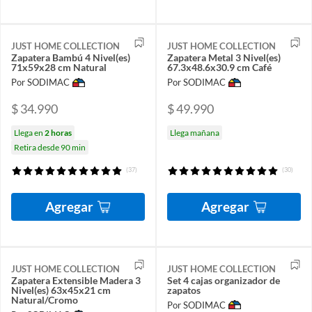
JUST HOME COLLECTION
JUST HOME COLLECTION
Zapatera Bambú 4 Nivel(es)
Zapatera Metal 3 Nivel(es)
71x59x28 cm Natural
67.3x48.6x30.9 cm Café
Por SODIMAC
Por SODIMAC
$ 34.990
$ 49.990
Llega en
2 horas
Llega mañana
Retira desde 90 min
(37)
(30)
Agregar
Agregar
JUST HOME COLLECTION
JUST HOME COLLECTION
Zapatera Extensible Madera 3
Set 4 cajas organizador de
Nivel(es) 63x45x21 cm
zapatos
Natural/Cromo
Por SODIMAC