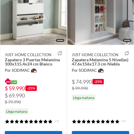
JUST HOME COLLECTION
JUST HOME COLLECTION
Zapatero 3 Puertas Melamina
Zapatera Melamina 5 Nivel(es)
100x115.4x24 cm Blanco
47.6x156x17.3 cm Niebla
Por SODIMAC
Por SODIMAC
$ 74.990
-25%
$ 59.990
$ 99.990
-25%
$ 69.990
Llega mañana
$ 79.990
Llega mañana
(13)
(13)