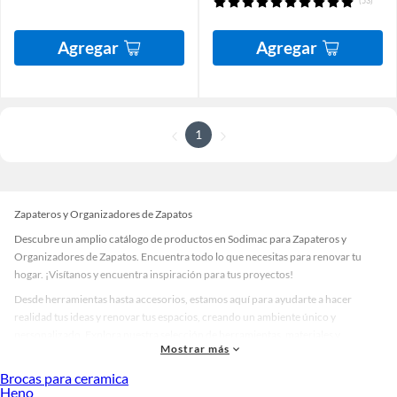
(53)
Agregar
Agregar
1
Zapateros y Organizadores de Zapatos
Descubre un amplio catálogo de productos en Sodimac para Zapateros y
Organizadores de Zapatos. Encuentra todo lo que necesitas para renovar tu
hogar. ¡Visítanos y encuentra inspiración para tus proyectos!
Desde herramientas hasta accesorios, estamos aquí para ayudarte a hacer
realidad tus ideas y renovar tus espacios, creando un ambiente único y
personalizado. Explora nuestra selección de herramientas, materiales y
Mostrar más
accesorios de calidad que te ayudarán a crear un espacio más tú.
Brocas para ceramica
Desde remodelaciones hasta proyectos de decoración, estamos aquí para hacer
Heno
tus ideas realidad. ¡Visítanos y encuentra todo lo que tenemos para ofrecerte en