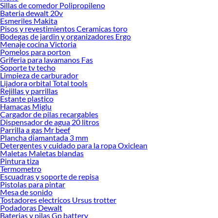
Sillas de comedor Polipropileno
Zapateros y Organizadores de Zapatos!
Bateria dewalt 20v
Esmeriles Makita
Explora la variedad de productos de Zapateros y Organizadores de
Pisos y revestimientos Ceramicas toro
Zapatos en Sodimac
Bodegas de jardin y organizadores Ergo
Menaje cocina Victoria
Herramientas, materiales y accesorios de calidad para tus proyectos y
Pomelos para porton
renovación de espacios. ¡Visítanos y descubre todo lo que tenemos para
Griferia para lavamanos Fas
ofrecerte!
Soporte tv techo
Limpieza de carburador
Encuentra una amplia variedad de productos de Zapateros y Organizadores de
Lijadora orbital Total tools
Zapatos en Sodimac. Encuentra todo lo necesario para tus proyectos de
Rejillas y parrillas
Estante plastico
renovación y decoración. ¡Visítanos y haz tus ideas realidad!
Hamacas Miglu
Cargador de pilas recargables
Dispensador de agua 20 litros
Parrilla a gas Mr beef
Plancha diamantada 3 mm
Detergentes y cuidado para la ropa Oxiclean
Maletas Maletas blandas
Pintura tiza
Termometro
Escuadras y soporte de repisa
Pistolas para pintar
Mesa de sonido
Tostadores electricos Ursus trotter
Podadoras Dewalt
Baterias y pilas Gp battery