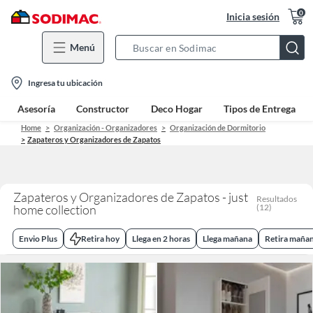
0
Inicia sesión
Menú
Search
Bar
location-
Ingresa tu ubicación
icon
Asesoría
Constructor
Deco Hogar
Tipos de Entrega
Home
Organización - Organizadores
Organización de Dormitorio
Zapateros y Organizadores de Zapatos
Zapateros y Organizadores de Zapatos - just
Resultados
home collection
(
12
)
Envio Plus
Retira hoy
Llega en 2 horas
Llega mañana
Retira maña