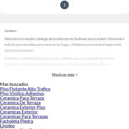
1
Lockers
Descubre un amplio catálogo de productos en Sodimac para Lockers. Encuentra
todo lo que necesitas para renovar tu hogar. ¡Visítanos y encuentra inspiración
para tus proyectos!
Desde herramientas hasta accesorios, estamos aquí para ayudarte a hacer
realidad tus ideas y renovar tus espacios, creando un ambiente único y
personalizado. Explora nuestra selección de herramientas, materiales y
Mostrar más
accesorios de calidad que te ayudarán a crear un espacio más tú.
Mas buscados
Desde remodelaciones hasta proyectos de decoración, estamos aquí para hacer
Piso Flotante Alto Trafico
tus ideas realidad. ¡Visítanos y encuentra todo lo que tenemos para ofrecerte en
Piso Vinilico Adhesivo
Lockers!
Ceramica Para Terraza
Ceramica De Terraza
Explora la variedad de productos de Lockers en Sodimac
Ceramica Exterior Piso
Ceramicas Exterior
Herramientas, materiales y accesorios de calidad para tus proyectos y
Ceramicas Para Terrazas
renovación de espacios. ¡Visítanos y descubre todo lo que tenemos para
Fachaleta Piedra
ofrecerte!
Linoleo