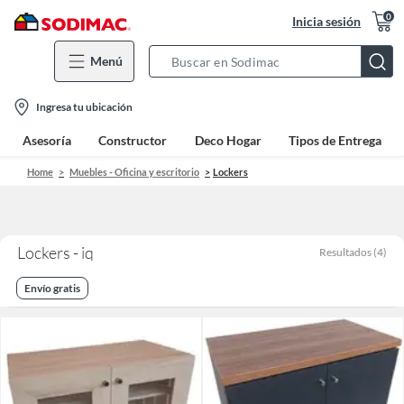
0
Inicia sesión
Menú
Search
Bar
location-
Ingresa tu ubicación
icon
Asesoría
Constructor
Deco Hogar
Tipos de Entrega
Home
Muebles - Oficina y escritorio
Lockers
Lockers - iq
Resultados
(
4
)
Envío gratis