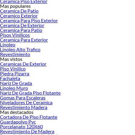
Ceramica Piso Exterior
Encuentra una amplia variedad de productos de Lockers en Sodimac. Encuentra
Mas populares
todo lo necesario para tus proyectos de renovación y decoración. ¡Visítanos y
Ceramica De Patio
haz tus ideas realidad!
Ceramico Exterior
Ceramica Para Piso Exterior
Ceramica De Exterior
Ceramica Para Patio
Pisos Vinilicos
Ceramica Para Exterior
Linoleo
Linoleo Alto Trafico
Revestimiento
Mas vistos
Ceramicas De Exterior
Piso Vinilico
Piedra Pizarra
Fachaleta
Nariz De Grada
Linoleo Muro
Nariz De Grada Piso Flotante
Gomas Para Escaleras
Niveladores De Ceramica
Revestimiento Madera
Mas destacados
Cortadora De Piso Flotante
Guardapolvo Pvc
Porcelanato 120X60
Revestimiento De Madera